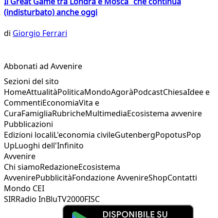
Il Great Game tra Londra e Mosca che continua
(indisturbato) anche oggi
di
Giorgio Ferrari
Abbonati ad Avvenire
Sezioni del sito
Home
Attualità
Politica
Mondo
Agorà
Podcast
Chiesa
Idee e
Commenti
Economia
Vita e
Cura
Famiglia
Rubriche
Multimedia
Ecosistema avvenire
Pubblicazioni
Edizioni locali
L'economia civile
Gutenberg
Popotus
Pop
Up
Luoghi dell'Infinito
Avvenire
Chi siamo
Redazione
Ecosistema
Avvenire
Pubblicità
Fondazione Avvenire
Shop
Contatti
Mondo CEI
SIR
Radio InBlu
TV2000
FISC