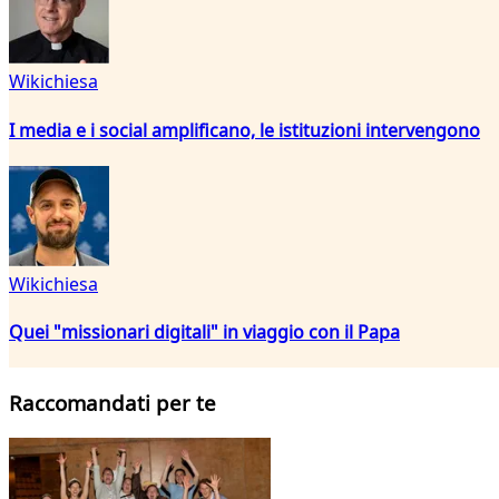
Wikichiesa
I media e i social amplificano, le istituzioni intervengono
Wikichiesa
Quei "missionari digitali" in viaggio con il Papa
Raccomandati per te