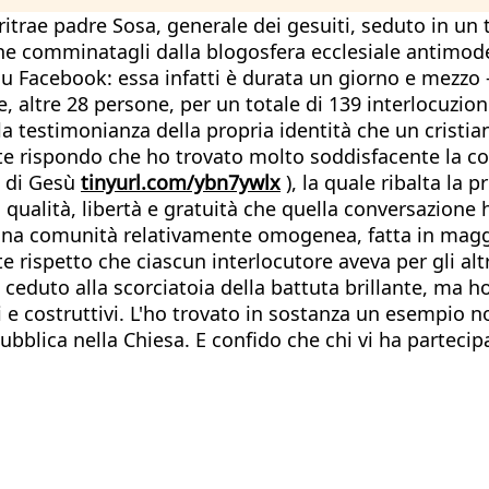
itrae padre Sosa, generale dei gesuiti, seduto in un
ne comminatagli dalla blogosfera ecclesiale antimoder
su Facebook: essa infatti è durata un giorno e mezzo
le, altre 28 persone, per un totale di 139 interlocuzi
a testimonianza della propria identità che un cristia
te rispondo che ho trovato molto soddisfacente la co
a di Gesù
tinyurl.com/ybn7ywlx
), la quale ribalta la p
 qualità, libertà e gratuità che quella conversazione 
ro una comunità relativamente omogenea, fatta in magg
ispetto che ciascun interlocutore aveva per gli altri,
ceduto alla scorciatoia della battuta brillante, ma h
ti e costruttivi. L'ho trovato in sostanza un esempio
ubblica nella Chiesa. E confido che chi vi ha partecip