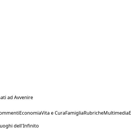
ati ad Avvenire
Commenti
Economia
Vita e Cura
Famiglia
Rubriche
Multimedia
uoghi dell'Infinito