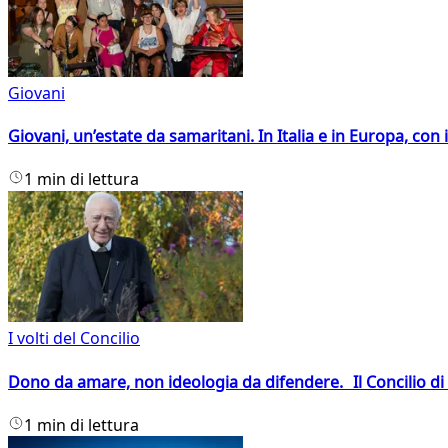
Giovani
Giovani, un’estate da samaritani. In Italia e in Europa, con 
1 min di lettura
I volti del Concilio
Dono da amare, non ideologia da difendere. Il Concilio di 
1 min di lettura