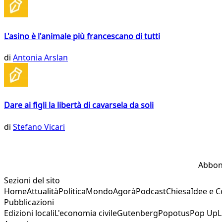
L'asino è l'animale più francescano di tutti
di
Antonia Arslan
Dare ai figli la libertà di cavarsela da soli
di
Stefano Vicari
Abbon
Sezioni del sito
Home
Attualità
Politica
Mondo
Agorà
Podcast
Chiesa
Idee e 
Pubblicazioni
Edizioni locali
L'economia civile
Gutenberg
Popotus
Pop Up
L