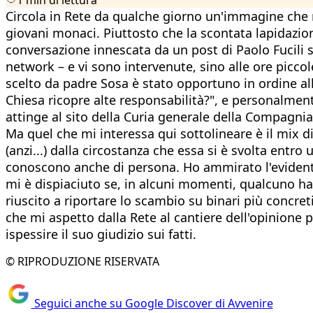
Circola in Rete da qualche giorno un'immagine che r
giovani monaci. Piuttosto che la scontata lapidazio
conversazione innescata da un post di Paolo Fucili 
network – e vi sono intervenute, sino alle ore picco
scelto da padre Sosa è stato opportuno in ordine all
Chiesa ricopre alte responsabilità?", e personalmen
attinge al sito della Curia generale della Compagni
Ma quel che mi interessa qui sottolineare è il mix di
(anzi...) dalla circostanza che essa si è svolta ent
conoscono anche di persona. Ho ammirato l'evidente r
mi è dispiaciuto se, in alcuni momenti, qualcuno ha 
riuscito a riportare lo scambio su binari più concre
che mi aspetto dalla Rete al cantiere dell'opinione p
ispessire il suo giudizio sui fatti.
© RIPRODUZIONE RISERVATA
Seguici anche su Google Discover di Avvenire