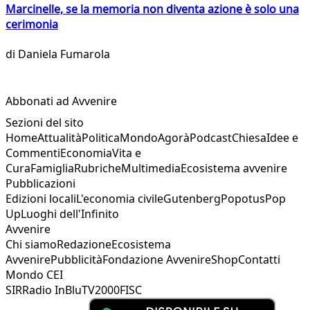
Marcinelle, se la memoria non diventa azione è solo una
cerimonia
di
Daniela Fumarola
Abbonati ad Avvenire
Sezioni del sito
Home
Attualità
Politica
Mondo
Agorà
Podcast
Chiesa
Idee e
Commenti
Economia
Vita e
Cura
Famiglia
Rubriche
Multimedia
Ecosistema avvenire
Pubblicazioni
Edizioni locali
L'economia civile
Gutenberg
Popotus
Pop
Up
Luoghi dell'Infinito
Avvenire
Chi siamo
Redazione
Ecosistema
Avvenire
Pubblicità
Fondazione Avvenire
Shop
Contatti
Mondo CEI
SIR
Radio InBlu
TV2000
FISC