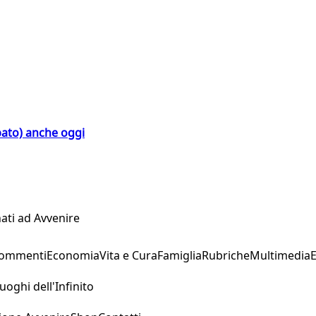
bato) anche oggi
ati ad Avvenire
Commenti
Economia
Vita e Cura
Famiglia
Rubriche
Multimedia
uoghi dell'Infinito