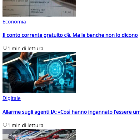
Economia
Il conto corrente gratuito c’è. Ma le banche non lo dicono
1 min di lettura
Digitale
Allarme sugli agenti IA: «Così hanno ingannato l'essere 
1 min di lettura