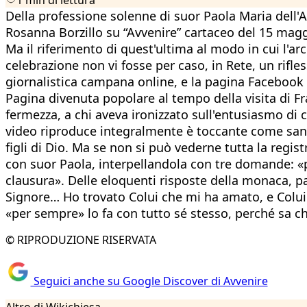
Della professione solenne di suor Paola Maria dell'A
Rosanna Borzillo su “Avvenire” cartaceo del 15 maggi
Ma il riferimento di quest'ultima al modo in cui l'a
celebrazione non vi fosse per caso, in Rete, un rifles
giornalistica campana online, e la pagina Faceboo
Pagina divenuta popolare al tempo della visita di F
fermezza, a chi aveva ironizzato sull'entusiasmo di c
video riproduce integralmente è toccante come sanno
figli di Dio. Ma se non si può vederne tutta la regis
con suor Paola, interpellandola con tre domande: «pe
clausura». Delle eloquenti risposte della monaca, pa
Signore… Ho trovato Colui che mi ha amato, e Colui
«per sempre» lo fa con tutto sé stesso, perché sa ch
© RIPRODUZIONE RISERVATA
Seguici anche su Google Discover di Avvenire