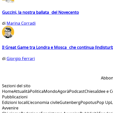
Guccini, la nostra ballata del Novecento
di
Marina Corradi
Il Great Game tra Londra e Mosca che continua (indistur
di
Giorgio Ferrari
Abbon
Sezioni del sito
Home
Attualità
Politica
Mondo
Agorà
Podcast
Chiesa
Idee e 
Pubblicazioni
Edizioni locali
L'economia civile
Gutenberg
Popotus
Pop Up
L
Avvenire