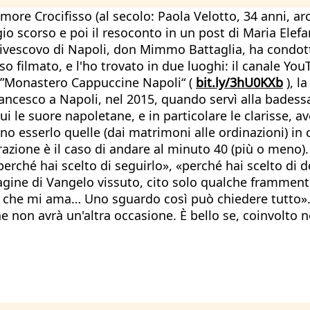
more Crocifisso (al secolo: Paola Velotto, 34 anni, ar
o scorso e poi il resoconto in un post di Maria Elefa
rcivescovo di Napoli, don Mimmo Battaglia, ha condott
so filmato, e l'ho trovato in due luoghi: il canale You
k ”Monastero Cappuccine Napoli“ (
bit.ly/3hU0KXb
), l
rancesco a Napoli, nel 2015, quando servì alla bades
ui le suore napoletane, e in particolare le clarisse, a
 esserlo quelle (dai matrimoni alle ordinazioni) in c
trazione è il caso di andare al minuto 40 (più o meno).
rché hai scelto di seguirlo», «perché hai scelto di d
gine di Vangelo vissuto, cito solo qualche frammento: 
 che mi ama… Uno sguardo così può chiedere tutto». 
e non avrà un'altra occasione. È bello se, coinvolto 