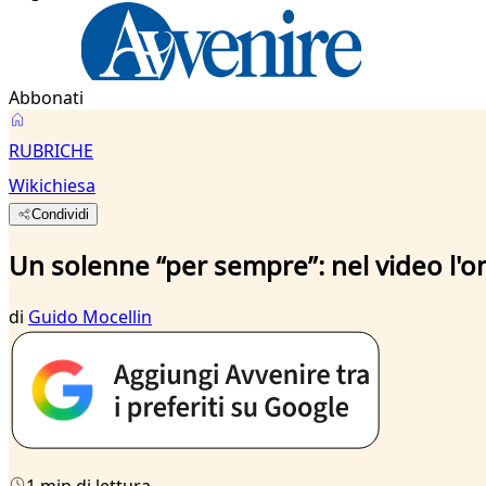
Abbonati
RUBRICHE
Wikichiesa
Condividi
Un solenne “per sempre”: nel video l'o
di
Guido Mocellin
1 min di lettura