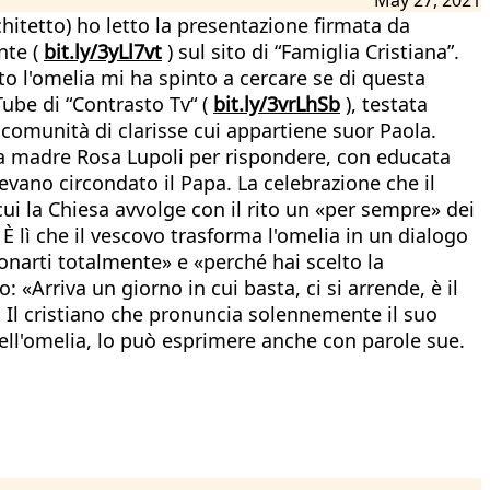
chitetto) ho letto la presentazione firmata da
nte (
bit.ly/3yLl7vt
) sul sito di “Famiglia Cristiana”.
o l'omelia mi ha spinto a cercare se di questa
Tube di “Contrasto Tv“ (
bit.ly/3vrLhSb
), testata
a comunità di clarisse cui appartiene suor Paola.
sa madre Rosa Lupoli per rispondere, con educata
vevano circondato il Papa. La celebrazione che il
ui la Chiesa avvolge con il rito un «per sempre» dei
 È lì che il vescovo trasforma l'omelia in un dialogo
onarti totalmente» e «perché hai scelto la
«Arriva un giorno in cui basta, ci si arrende, è il
Il cristiano che pronuncia solennemente il suo
nell'omelia, lo può esprimere anche con parole sue.