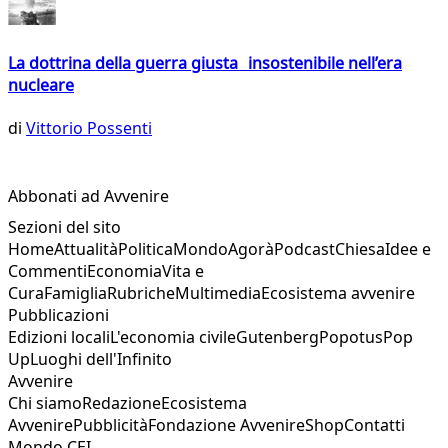
La dottrina della guerra giusta insostenibile nell’era
nucleare
di
Vittorio Possenti
Abbonati ad Avvenire
Sezioni del sito
Home
Attualità
Politica
Mondo
Agorà
Podcast
Chiesa
Idee e
Commenti
Economia
Vita e
Cura
Famiglia
Rubriche
Multimedia
Ecosistema avvenire
Pubblicazioni
Edizioni locali
L'economia civile
Gutenberg
Popotus
Pop
Up
Luoghi dell'Infinito
Avvenire
Chi siamo
Redazione
Ecosistema
Avvenire
Pubblicità
Fondazione Avvenire
Shop
Contatti
Mondo CEI