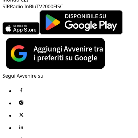
SIR
Radio InBlu
TV2000
FISC
Segui Avvenire su