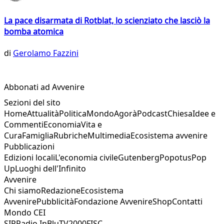
La pace disarmata di Rotblat, lo scienziato che lasciò la
bomba atomica
di
Gerolamo Fazzini
Abbonati ad Avvenire
Sezioni del sito
Home
Attualità
Politica
Mondo
Agorà
Podcast
Chiesa
Idee e
Commenti
Economia
Vita e
Cura
Famiglia
Rubriche
Multimedia
Ecosistema avvenire
Pubblicazioni
Edizioni locali
L'economia civile
Gutenberg
Popotus
Pop
Up
Luoghi dell'Infinito
Avvenire
Chi siamo
Redazione
Ecosistema
Avvenire
Pubblicità
Fondazione Avvenire
Shop
Contatti
Mondo CEI
SIR
Radio InBlu
TV2000
FISC