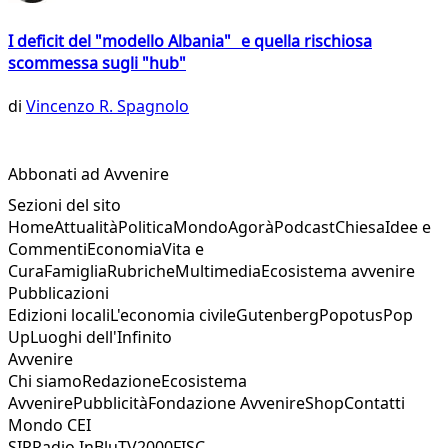
I deficit del "modello Albania" e quella rischiosa
scommessa sugli "hub"
di
Vincenzo R. Spagnolo
Abbonati ad Avvenire
Sezioni del sito
Home
Attualità
Politica
Mondo
Agorà
Podcast
Chiesa
Idee e
Commenti
Economia
Vita e
Cura
Famiglia
Rubriche
Multimedia
Ecosistema avvenire
Pubblicazioni
Edizioni locali
L'economia civile
Gutenberg
Popotus
Pop
Up
Luoghi dell'Infinito
Avvenire
Chi siamo
Redazione
Ecosistema
Avvenire
Pubblicità
Fondazione Avvenire
Shop
Contatti
Mondo CEI
SIR
Radio InBlu
TV2000
FISC