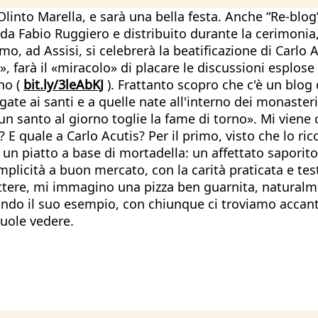
Olinto Marella, e sarà una bella festa. Anche “Re-blog
da Fabio Ruggiero e distribuito durante la cerimonia, 
imo, ad Assisi, si celebrerà la beatificazione di Carlo 
, farà il «miracolo» di placare le discussioni esplose
no (
bit.ly/3leAbKJ
). Frattanto scopro che c'è un blog d
gate ai santi e a quelle nate all'interno dei monaster
un santo al giorno toglie la fame di torno». Mi viene c
E quale a Carlo Acutis? Per il primo, visto che lo ric
 piatto a base di mortadella: un affettato saporito, t
plicità a buon mercato, con la carità praticata e tes
rattere, mi immagino una pizza ben guarnita, natural
condo il suo esempio, con chiunque ci troviamo accan
vuole vedere.