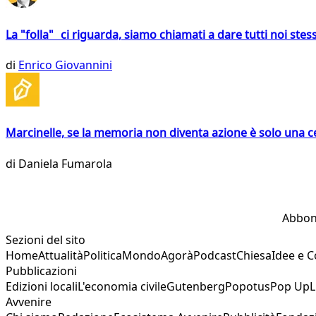
La "folla" ci riguarda, siamo chiamati a dare tutti noi stess
di
Enrico Giovannini
Marcinelle, se la memoria non diventa azione è solo una 
di
Daniela Fumarola
Abbon
Sezioni del sito
Home
Attualità
Politica
Mondo
Agorà
Podcast
Chiesa
Idee e 
Pubblicazioni
Edizioni locali
L'economia civile
Gutenberg
Popotus
Pop Up
L
Avvenire