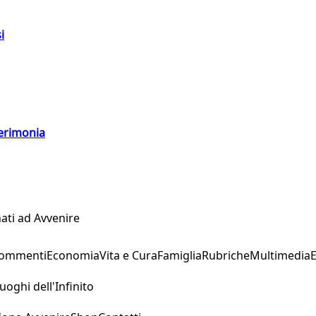
i
cerimonia
ati ad Avvenire
Commenti
Economia
Vita e Cura
Famiglia
Rubriche
Multimedia
uoghi dell'Infinito