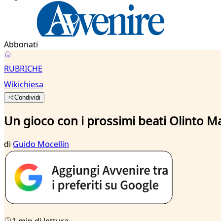
Abbonati
RUBRICHE
Wikichiesa
Condividi
Un gioco con i prossimi beati Olinto Ma
di
Guido Mocellin
1 min di lettura