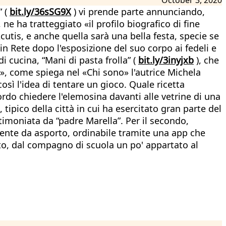
” (
bit.ly/36sSG9X
) vi prende parte annunciando,
ne ha tratteggiato «il profilo biografico di fine
Acutis, e anche quella sarà una bella festa, specie se
 in Rete dopo l'esposizione del suo corpo ai fedeli e
i cucina, “Mani di pasta frolla” (
bit.ly/3inyjxb
), che
i», come spiega nel «Chi sono» l'autrice Michela
osì l'idea di tentare un gioco. Quale ricetta
ordo chiedere l'elemosina davanti alle vetrine di una
ipico della città in cui ha esercitato gran parte del
timoniata da “padre Marella”. Per il secondo,
mente da asporto, ordinabile tramite una app che
to, dal compagno di scuola un po' appartato al