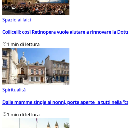
Spazio ai laici
Collicelli: così Retinopera vuole aiutare a rinnovare la Dott
1 min di lettura
Spiritualità
Dalle mamme single ai nonni, porte aperte a tutti nella “cas
1 min di lettura