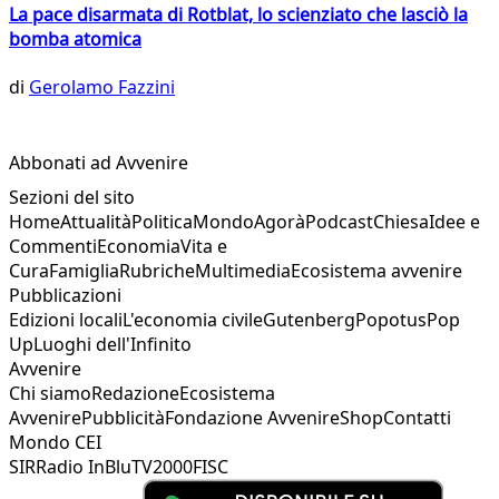
La pace disarmata di Rotblat, lo scienziato che lasciò la
bomba atomica
di
Gerolamo Fazzini
Abbonati ad Avvenire
Sezioni del sito
Home
Attualità
Politica
Mondo
Agorà
Podcast
Chiesa
Idee e
Commenti
Economia
Vita e
Cura
Famiglia
Rubriche
Multimedia
Ecosistema avvenire
Pubblicazioni
Edizioni locali
L'economia civile
Gutenberg
Popotus
Pop
Up
Luoghi dell'Infinito
Avvenire
Chi siamo
Redazione
Ecosistema
Avvenire
Pubblicità
Fondazione Avvenire
Shop
Contatti
Mondo CEI
SIR
Radio InBlu
TV2000
FISC