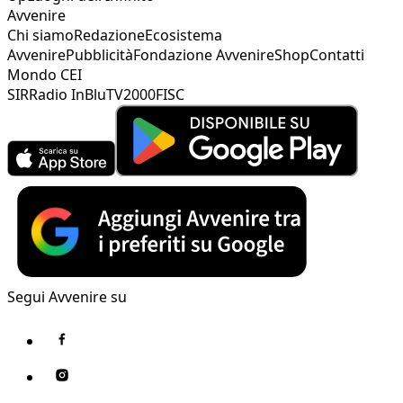
Avvenire
Chi siamo
Redazione
Ecosistema
Avvenire
Pubblicità
Fondazione Avvenire
Shop
Contatti
Mondo CEI
SIR
Radio InBlu
TV2000
FISC
Segui Avvenire su