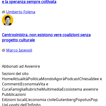
e la speranza sempre coltivata
di
Umberto Folena
Centrosinistra, non esistono vere coalizioni senza
progetto culturale
di
Marco Iasevoli
Abbonati ad Avvenire
Sezioni del sito
Home
Attualità
Politica
Mondo
Agorà
Podcast
Chiesa
Idee e
Commenti
Economia
Vita e
Cura
Famiglia
Rubriche
Multimedia
Ecosistema avvenire
Pubblicazioni
Edizioni locali
L'economia civile
Gutenberg
Popotus
Pop
Up
Luoghi dell'Infinito