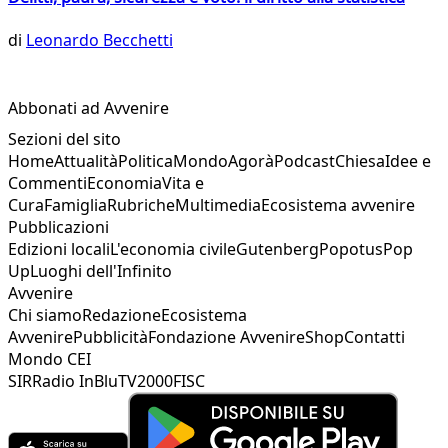
di
Leonardo Becchetti
Abbonati ad Avvenire
Sezioni del sito
Home
Attualità
Politica
Mondo
Agorà
Podcast
Chiesa
Idee e
Commenti
Economia
Vita e
Cura
Famiglia
Rubriche
Multimedia
Ecosistema avvenire
Pubblicazioni
Edizioni locali
L'economia civile
Gutenberg
Popotus
Pop
Up
Luoghi dell'Infinito
Avvenire
Chi siamo
Redazione
Ecosistema
Avvenire
Pubblicità
Fondazione Avvenire
Shop
Contatti
Mondo CEI
SIR
Radio InBlu
TV2000
FISC