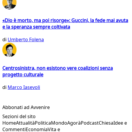
«Dio è morto, ma poi risorge»: Guccini, la fede mai avuta
e la speranza sempre coltivata
di
Umberto Folena
Centrosinistra, non esistono vere coalizioni senza
progetto culturale
di
Marco Iasevoli
Abbonati ad Avvenire
Sezioni del sito
Home
Attualità
Politica
Mondo
Agorà
Podcast
Chiesa
Idee e
Commenti
Economia
Vita e