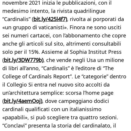
novembre 2021 inizia le pubblicazioni, con il
medesimo intento, la rivista quadrilingue
“Cardinalis” (
bit.ly/425l4f7)
, rivolta ai porporati da
«un gruppo di vaticanisti». Finora ne sono usciti
sei numeri cartacei, con l’abbonamento che copre
anche gli articoli sul sito, altrimenti consultabili
solo per il 15%. Assieme al Sophia Institut Press
(
bit.ly/3DW779b)
, che vende negli Usa un milione
di libri all’anno, “Cardinalis” è l’editore di “The
College of Cardinals Report”. Le “categorie” dentro
il Collegio Si entra nel nuovo sito accolti da
un’architettura semplice: scorsa l’home page
(
bit.ly/4aemOoj)
, dove campeggiano dodici
cardinali qualificati con un italianissimo
«papabili», si può scegliere tra quattro sezioni.
“Conclavi” presenta la storia del cardinalato, il