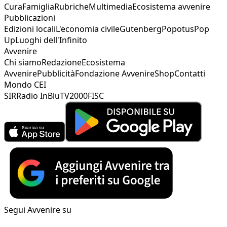
Cura
Famiglia
Rubriche
Multimedia
Ecosistema avvenire
Pubblicazioni
Edizioni locali
L'economia civile
Gutenberg
Popotus
Pop
Up
Luoghi dell'Infinito
Avvenire
Chi siamo
Redazione
Ecosistema
Avvenire
Pubblicità
Fondazione Avvenire
Shop
Contatti
Mondo CEI
SIR
Radio InBlu
TV2000
FISC
Segui Avvenire su