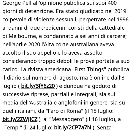
George Pell all'opinione pubblica sui suoi 400
giorni di detenzione. Era stato giudicato nel 2019
colpevole di violenze sessuali, perpetrate nel 1996
ai danni di due tredicenni coristi della cattedrale
di Melbourne, e condannato a sei anni di carcere;
nell'aprile 2020 l'Alta corte australiana aveva
accolto il suo appello e lo aveva assolto,
considerando troppo deboli le prove portate a suo
carico. La rivista americana "First Things" pubblica
il diario sul numero di agosto, ma è online dall'8
luglio (
bit.ly/3fY6z20
) e dunque ha goduto di
successive riprese, parziali e integrali, sia sui
media dell'Australia e anglofoni in genere, sia su
quelli italiani, da "Faro di Roma" (il 15 luglio:
bit.ly/2ZWjICZ
), al "Messaggero" (il 16 luglio), a
"Tempi" (il 24 luglio:
bit.ly/2CP7a7N
). Senza