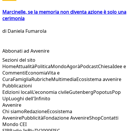
Marcinelle, se la memoria non diventa azione è solo una
cerimonia
di
Daniela Fumarola
Abbonati ad Avvenire
Sezioni del sito
Home
Attualità
Politica
Mondo
Agorà
Podcast
Chiesa
Idee e
Commenti
Economia
Vita e
Cura
Famiglia
Rubriche
Multimedia
Ecosistema avvenire
Pubblicazioni
Edizioni locali
L'economia civile
Gutenberg
Popotus
Pop
Up
Luoghi dell'Infinito
Avvenire
Chi siamo
Redazione
Ecosistema
Avvenire
Pubblicità
Fondazione Avvenire
Shop
Contatti
Mondo CEI
SIR
Radio InBlu
TV2000
FISC