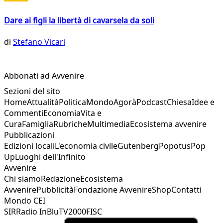
Dare ai figli la libertà di cavarsela da soli
di
Stefano Vicari
Abbonati ad Avvenire
Sezioni del sito
Home
Attualità
Politica
Mondo
Agorà
Podcast
Chiesa
Idee e
Commenti
Economia
Vita e
Cura
Famiglia
Rubriche
Multimedia
Ecosistema avvenire
Pubblicazioni
Edizioni locali
L'economia civile
Gutenberg
Popotus
Pop
Up
Luoghi dell'Infinito
Avvenire
Chi siamo
Redazione
Ecosistema
Avvenire
Pubblicità
Fondazione Avvenire
Shop
Contatti
Mondo CEI
SIR
Radio InBlu
TV2000
FISC