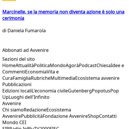
Marcinelle, se la memoria non diventa azione è solo una
cerimonia
di
Daniela Fumarola
Abbonati ad Avvenire
Sezioni del sito
Home
Attualità
Politica
Mondo
Agorà
Podcast
Chiesa
Idee e
Commenti
Economia
Vita e
Cura
Famiglia
Rubriche
Multimedia
Ecosistema avvenire
Pubblicazioni
Edizioni locali
L'economia civile
Gutenberg
Popotus
Pop
Up
Luoghi dell'Infinito
Avvenire
Chi siamo
Redazione
Ecosistema
Avvenire
Pubblicità
Fondazione Avvenire
Shop
Contatti
Mondo CEI
SIR
Radio InBlu
TV2000
FISC