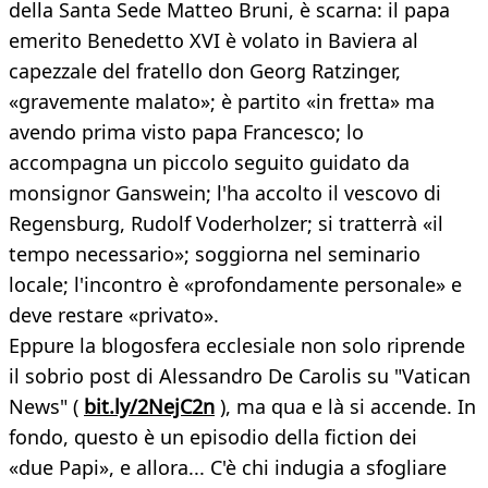
della Santa Sede Matteo Bruni, è scarna: il papa
emerito Benedetto XVI è volato in Baviera al
capezzale del fratello don Georg Ratzinger,
«gravemente malato»; è partito «in fretta» ma
avendo prima visto papa Francesco; lo
accompagna un piccolo seguito guidato da
monsignor Ganswein; l'ha accolto il vescovo di
Regensburg, Rudolf Voderholzer; si tratterrà «il
tempo necessario»; soggiorna nel seminario
locale; l'incontro è «profondamente personale» e
deve restare «privato».
Eppure la blogosfera ecclesiale non solo riprende
il sobrio post di Alessandro De Carolis su "Vatican
News" (
bit.ly/2NejC2n
), ma qua e là si accende. In
fondo, questo è un episodio della fiction dei
«due Papi», e allora... C'è chi indugia a sfogliare