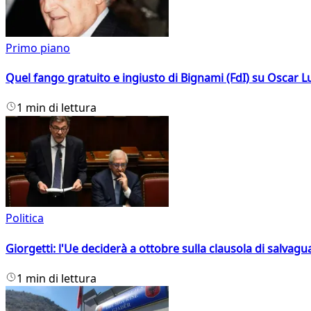
Primo piano
Quel fango gratuito e ingiusto di Bignami (FdI) su Oscar Lu
1 min di lettura
Politica
Giorgetti: l'Ue deciderà a ottobre sulla clausola di salvagu
1 min di lettura