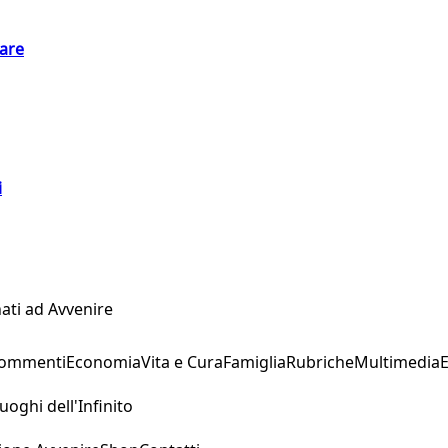
eare
i
ati ad Avvenire
Commenti
Economia
Vita e Cura
Famiglia
Rubriche
Multimedia
uoghi dell'Infinito