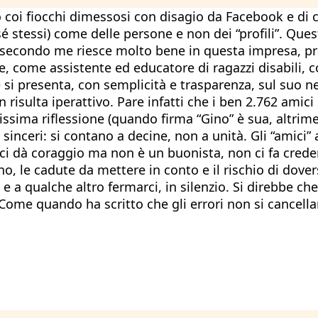
 coi fiocchi dimessosi con disagio da Facebook e di 
 sé stessi) come delle persone e non dei “profili”. Qu
e secondo me riesce molto bene in questa impresa, pr
, come assistente ed educatore di ragazzi disabili, 
si presenta, con semplicità e trasparenza, sul suo ne
isulta iperattivo. Pare infatti che i ben 2.762 amici 
ssima riflessione (quando firma “Gino” è sua, altriment
ono, sinceri: si contano a decine, non a unità. Gli “am
ci dà coraggio ma non è un buonista, non ci fa crede
no, le cadute da mettere in conto e il rischio di dover
 e a qualche altro fermarci, in silenzio. Si direbbe c
 Come quando ha scritto che gli errori non si cancella