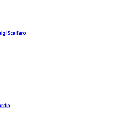
igi Scalfaro
ardia