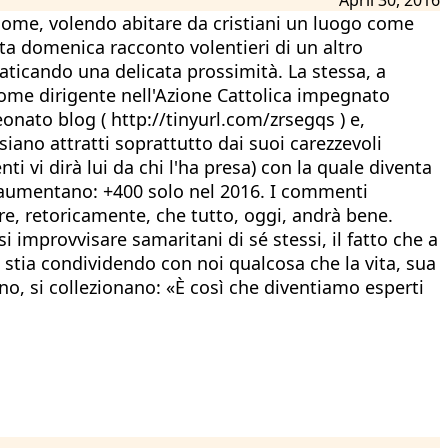
come, volendo abitare da cristiani un luogo come
esta domenica racconto volentieri di un altro
aticando una delicata prossimità. La stessa, a
come dirigente nell'Azione Cattolica impegnato
onato blog ( http://tinyurl.com/zrsegqs ) e,
siano attratti soprattutto dai suoi carezzevoli
i vi dirà lui da chi l'ha presa) con la quale diventa
ici” aumentano: +400 solo nel 2016. I commenti
re, retoricamente, che tutto, oggi, andrà bene.
si improvvisare samaritani di sé stessi, il fatto che a
he stia condividendo con noi qualcosa che la vita, sua
no, si collezionano: «È così che diventiamo esperti