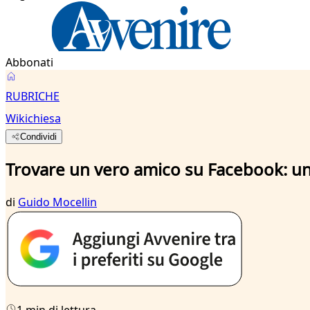
Abbonati
RUBRICHE
Wikichiesa
Condividi
Trovare un vero amico su Facebook: u
di
Guido Mocellin
1 min di lettura