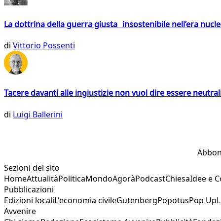
La dottrina della guerra giusta insostenibile nell’era nucl
di
Vittorio Possenti
Tacere davanti alle ingiustizie non vuol dire essere neutral
di
Luigi Ballerini
Abbon
Sezioni del sito
Home
Attualità
Politica
Mondo
Agorà
Podcast
Chiesa
Idee e 
Pubblicazioni
Edizioni locali
L'economia civile
Gutenberg
Popotus
Pop Up
L
Avvenire