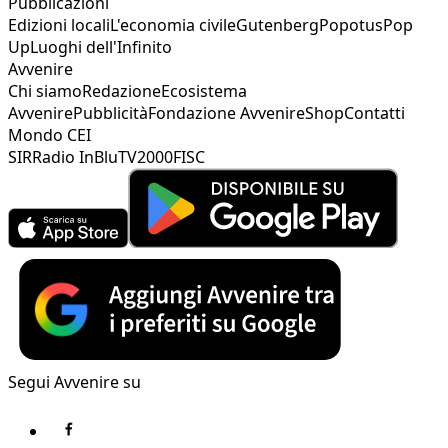
Pubblicazioni
Edizioni locali
L'economia civile
Gutenberg
Popotus
Pop
Up
Luoghi dell'Infinito
Avvenire
Chi siamo
Redazione
Ecosistema
Avvenire
Pubblicità
Fondazione Avvenire
Shop
Contatti
Mondo CEI
SIR
Radio InBlu
TV2000
FISC
Segui Avvenire su