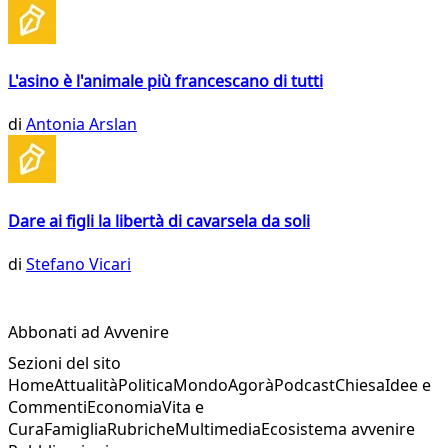
L'asino è l'animale più francescano di tutti
di
Antonia Arslan
Dare ai figli la libertà di cavarsela da soli
di
Stefano Vicari
Abbonati ad Avvenire
Sezioni del sito
Home
Attualità
Politica
Mondo
Agorà
Podcast
Chiesa
Idee e
Commenti
Economia
Vita e
Cura
Famiglia
Rubriche
Multimedia
Ecosistema avvenire