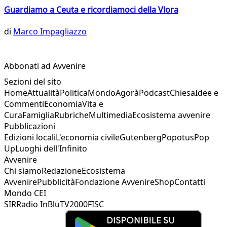
Guardiamo a Ceuta e ricordiamoci della Vlora
di
Marco Impagliazzo
Abbonati ad Avvenire
Sezioni del sito
Home
Attualità
Politica
Mondo
Agorà
Podcast
Chiesa
Idee e
Commenti
Economia
Vita e
Cura
Famiglia
Rubriche
Multimedia
Ecosistema avvenire
Pubblicazioni
Edizioni locali
L'economia civile
Gutenberg
Popotus
Pop
Up
Luoghi dell'Infinito
Avvenire
Chi siamo
Redazione
Ecosistema
Avvenire
Pubblicità
Fondazione Avvenire
Shop
Contatti
Mondo CEI
SIR
Radio InBlu
TV2000
FISC