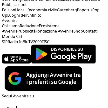
Pubblicazioni
Edizioni locali
L'economia civile
Gutenberg
Popotus
Pop
Up
Luoghi dell'Infinito
Avvenire
Chi siamo
Redazione
Ecosistema
Avvenire
Pubblicità
Fondazione Avvenire
Shop
Contatti
Mondo CEI
SIR
Radio InBlu
TV2000
FISC
Segui Avvenire su