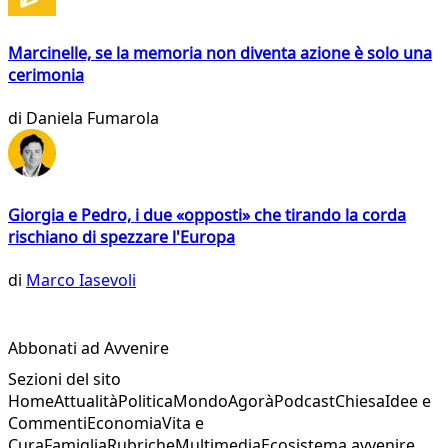
Marcinelle, se la memoria non diventa azione è solo una
cerimonia
di
Daniela Fumarola
Giorgia e Pedro, i due «opposti» che tirando la corda
rischiano di spezzare l'Europa
di
Marco Iasevoli
Abbonati ad Avvenire
Sezioni del sito
Home
Attualità
Politica
Mondo
Agorà
Podcast
Chiesa
Idee e
Commenti
Economia
Vita e
Cura
Famiglia
Rubriche
Multimedia
Ecosistema avvenire