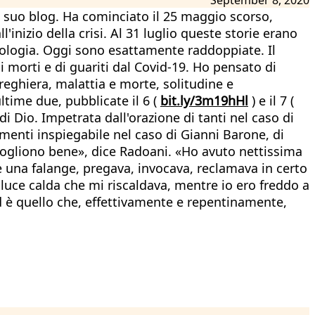
l suo blog. Ha cominciato il 25 maggio scorso,
inizio della crisi. Al 31 luglio queste storie erano
tologia. Oggi sono esattamente raddoppiate. Il
 morti e di guariti dal Covid-19. Ho pensato di
preghiera, malattia e morte, solitudine e
ltime due, pubblicate il 6 (
bit.ly/3m19hHl
) e il 7 (
i Dio. Impetrata dall'orazione di tanti nel caso di
imenti inspiegabile nel caso di Gianni Barone, di
i vogliono bene», dice Radoani. «Ho avuto nettissima
e una falange, pregava, invocava, reclamava in certo
luce calda che mi riscaldava, mentre io ero freddo a
ed è quello che, effettivamente e repentinamente,