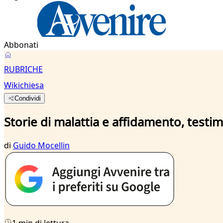
Abbonati
RUBRICHE
Wikichiesa
Condividi
Storie di malattia e affidamento, testim
di
Guido Mocellin
1 min di lettura