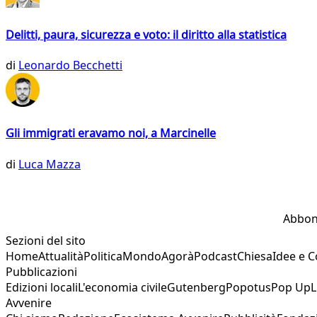
Delitti, paura, sicurezza e voto: il diritto alla statistica
di
Leonardo Becchetti
Gli immigrati eravamo noi, a Marcinelle
di
Luca Mazza
Abbon
Sezioni del sito
Home
Attualità
Politica
Mondo
Agorà
Podcast
Chiesa
Idee e 
Pubblicazioni
Edizioni locali
L'economia civile
Gutenberg
Popotus
Pop Up
L
Avvenire