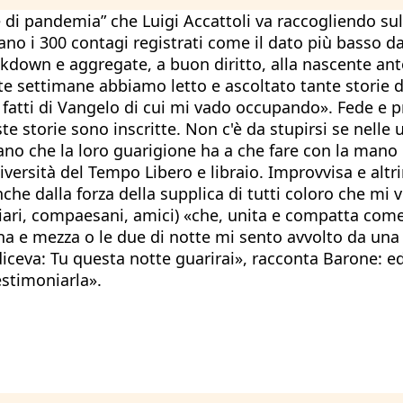
e di pandemia” che Luigi Accattoli va raccogliendo su
o i 300 contagi registrati come il dato più basso dall'
ockdown e aggregate, a buon diritto, alla nascente an
e settimane abbiamo letto e ascoltato tante storie di
dei fatti di Vangelo di cui mi vado occupando». Fede e 
e storie sono inscritte. Non c'è da stupirsi se nelle u
no che la loro guarigione ha a che fare con la mano d
versità del Tempo Libero e libraio. Improvvisa e altr
nche dalla forza della supplica di tutti coloro che m
iliari, compaesani, amici) «che, unita e compatta com
a e mezza o le due di notte mi sento avvolto da una 
 diceva: Tu questa notte guarirai», racconta Barone: 
estimoniarla».