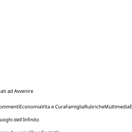
ati ad Avvenire
Commenti
Economia
Vita e Cura
Famiglia
Rubriche
Multimedia
uoghi dell'Infinito