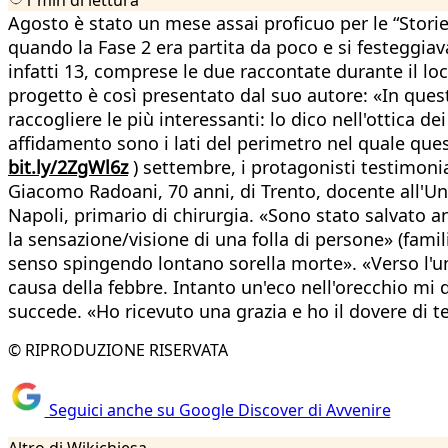
Agosto è stato un mese assai proficuo per le “Stori
quando la Fase 2 era partita da poco e si festeggiavan
infatti 13, comprese le due raccontate durante il l
progetto è così presentato dal suo autore: «In quest
raccogliere le più interessanti: lo dico nell'ottica 
affidamento sono i lati del perimetro nel quale quest
bit.ly/2ZgWl6z
) settembre, i protagonisti testimonia
Giacomo Radoani, 70 anni, di Trento, docente all'Uni
Napoli, primario di chirurgia. «Sono stato salvato a
la sensazione/visione di una folla di persone» (fam
senso spingendo lontano sorella morte». «Verso l'un
causa della febbre. Intanto un'eco nell'orecchio mi
succede. «Ho ricevuto una grazia e ho il dovere di t
© RIPRODUZIONE RISERVATA
Seguici anche su Google Discover di Avvenire