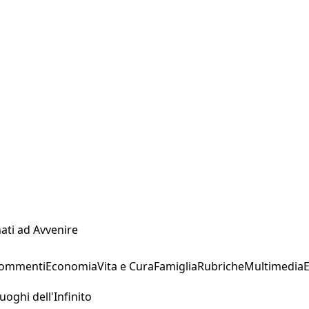
ati ad Avvenire
Commenti
Economia
Vita e Cura
Famiglia
Rubriche
Multimedia
uoghi dell'Infinito