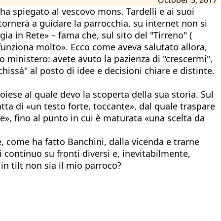
 ha spiegato al vescovo mons. Tardelli e ai suoi
tornerà a guidare la parrocchia, su internet non si
ia in Rete» – fama che, sul sito del "Tirreno" (
n funziona molto». Ecco come aveva salutato allora,
o ministero: avete avuto la pazienza di "crescermi",
chissà" al posto di idee e decisioni chiare e distinte.
oiese al quale devo la scoperta della sua storia. Sul
atta di «un testo forte, toccante», dal quale traspare
e», fino al punto in cui è maturata «una scelta da
re, come ha fatto Banchini, dalla vicenda e trarne
i continuo su fronti diversi e, inevitabilmente,
n tilt non sia il mio parroco?