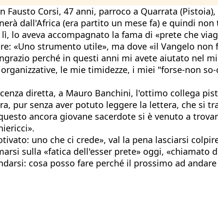
n Fausto Corsi, 47 anni, parroco a Quarrata (Pistoia),
rà dall'Africa (era partito un mese fa) e quindi non 
o lì, lo aveva accompagnato la fama di «prete che viagg
izzare: «Uno strumento utile», ma dove «il Vangelo no
ngrazio perché in questi anni mi avete aiutato nel mi
à organizzative, le mie timidezze, i miei "forse-non so-
cenza diretta, a Mauro Banchini, l'ottimo collega pist
ra, pur senza aver potuto leggere la lettera, che si tr
 questo ancora giovane sacerdote si è venuto a trovar
iericci».
tivato: uno che ci crede», val la pena lasciarsi colpi
marsi sulla «fatica dell'esser prete» oggi, «chiamato d
darsi: cosa posso fare perché il prossimo ad andare i