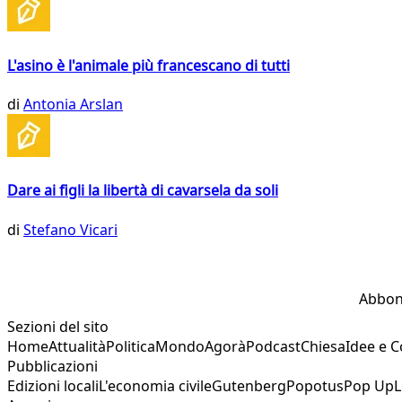
L'asino è l'animale più francescano di tutti
di
Antonia Arslan
Dare ai figli la libertà di cavarsela da soli
di
Stefano Vicari
Abbon
Sezioni del sito
Home
Attualità
Politica
Mondo
Agorà
Podcast
Chiesa
Idee e 
Pubblicazioni
Edizioni locali
L'economia civile
Gutenberg
Popotus
Pop Up
L