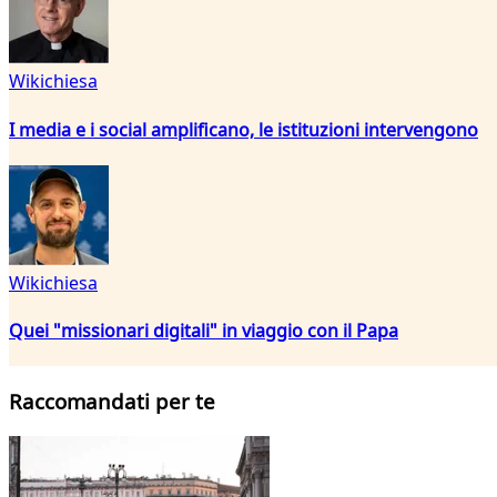
Wikichiesa
I media e i social amplificano, le istituzioni intervengono
Wikichiesa
Quei "missionari digitali" in viaggio con il Papa
Raccomandati per te