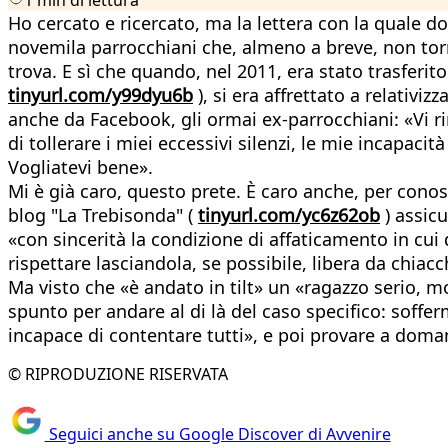
Ho cercato e ricercato, ma la lettera con la quale do
novemila parrocchiani che, almeno a breve, non torne
trova. E sì che quando, nel 2011, era stato trasferit
tinyurl.com/y99dyu6b
), si era affrettato a relativ
anche da Facebook, gli ormai ex-parrocchiani: «Vi ri
di tollerare i miei eccessivi silenzi, le mie incapacit
Vogliatevi bene».
Mi è già caro, questo prete. È caro anche, per conos
blog "La Trebisonda" (
tinyurl.com/yc6z62ob
) assicu
«con sincerità la condizione di affaticamento in cui
rispettare lasciandola, se possibile, libera da chiacch
Ma visto che «è andato in tilt» un «ragazzo serio, mo
spunto per andare al di là del caso specifico: soffer
incapace di contentare tutti», e poi provare a doman
© RIPRODUZIONE RISERVATA
Seguici anche su Google Discover di Avvenire