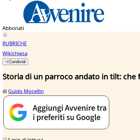
Abbonati
RUBRICHE
Wikichiesa
Condividi
Storia di un parroco andato in tilt: che
di
Guido Mocellin
1 min di lettura