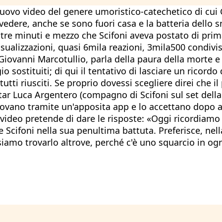
vo video del genere umoristico-catechetico di cui G
a vedere, anche se sono fuori casa e la batteria dell
di tre minuti e mezzo che Scifoni aveva postato di prim
visualizzazioni, quasi 6mila reazioni, 3mila500 condiv
ovanni Marcotullio, parla della paura della morte e de
sostituiti; di qui il tentativo di lasciare un ricordo d
ti riusciti. Se proprio dovessi scegliere direi che il
ar Luca Argentero (compagno di Scifoni sul set della f
o trovano tramite un'apposita app e lo accettano dop
video pretende di dare le risposte: «Oggi ricordiamo i
Scifoni nella sua penultima battuta. Preferisce, nell
iamo trovarlo altrove, perché c'è uno squarcio in ogni