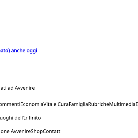
bato) anche oggi
ati ad Avvenire
Commenti
Economia
Vita e Cura
Famiglia
Rubriche
Multimedia
uoghi dell'Infinito
ione Avvenire
Shop
Contatti