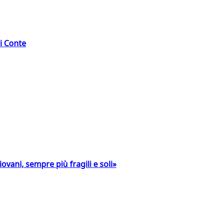
di Conte
ovani, sempre più fragili e soli»