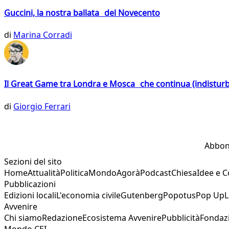
Guccini, la nostra ballata del Novecento
di
Marina Corradi
Il Great Game tra Londra e Mosca che continua (indistur
di
Giorgio Ferrari
Abbon
Sezioni del sito
Home
Attualità
Politica
Mondo
Agorà
Podcast
Chiesa
Idee e 
Pubblicazioni
Edizioni locali
L'economia civile
Gutenberg
Popotus
Pop Up
L
Avvenire
Chi siamo
Redazione
Ecosistema Avvenire
Pubblicità
Fondaz
Mondo CEI