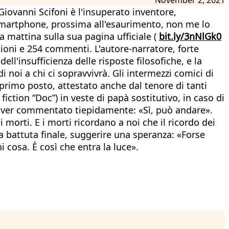
iovanni Scifoni è l'insuperato inventore,
o smartphone, prossima all'esaurimento, non me lo
a mattina sulla sua pagina ufficiale (
bit.ly/3nNlGk0
isioni e 254 commenti. L'autore-narratore, forte
ll'insufficienza delle risposte filosofiche, e la
i noi a chi ci sopravvivrà. Gli intermezzi comici di
 primo posto, attestato anche dal tenore di tanti
iction “Doc”) in veste di papà sostitutivo, in caso di
o aver commentato tiepidamente: «Sì, può andare».
 morti. E i morti ricordano a noi che il ricordo dei
a battuta finale, suggerire una speranza: «Forse
 cosa. È così che entra la luce».