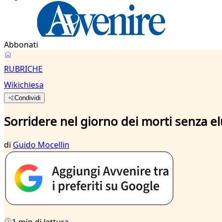
Abbonati
RUBRICHE
Wikichiesa
Condividi
Sorridere nel giorno dei morti senza 
di
Guido Mocellin
1 min di lettura