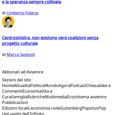
e la speranza sempre coltivata
di
Umberto Folena
Centrosinistra, non esistono vere coalizioni senza
progetto culturale
di
Marco Iasevoli
Abbonati ad Avvenire
Sezioni del sito
Home
Attualità
Politica
Mondo
Agorà
Podcast
Chiesa
Idee e
Commenti
Economia
Vita e
Cura
Famiglia
Rubriche
Multimedia
Ecosistema avvenire
Pubblicazioni
Edizioni locali
L'economia civile
Gutenberg
Popotus
Pop
Up
Luoghi dell'Infinito