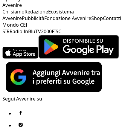
Avvenire
Chi siamo
Redazione
Ecosistema
Avvenire
Pubblicità
Fondazione Avvenire
Shop
Contatti
Mondo CEI
SIR
Radio InBlu
TV2000
FISC
Segui Avvenire su