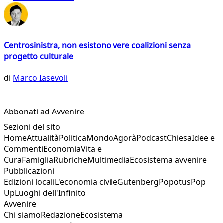
Centrosinistra, non esistono vere coalizioni senza
progetto culturale
di
Marco Iasevoli
Abbonati ad Avvenire
Sezioni del sito
Home
Attualità
Politica
Mondo
Agorà
Podcast
Chiesa
Idee e
Commenti
Economia
Vita e
Cura
Famiglia
Rubriche
Multimedia
Ecosistema avvenire
Pubblicazioni
Edizioni locali
L'economia civile
Gutenberg
Popotus
Pop
Up
Luoghi dell'Infinito
Avvenire
Chi siamo
Redazione
Ecosistema