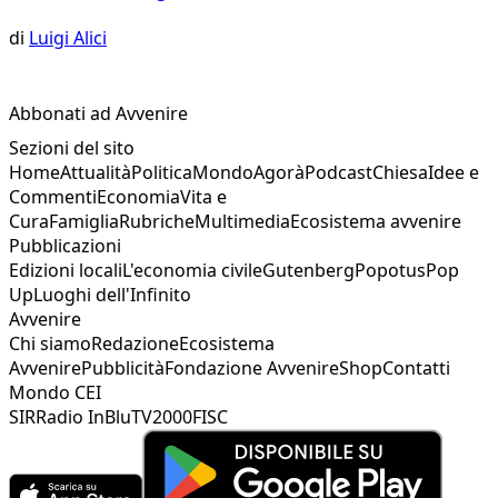
di
Luigi Alici
Abbonati ad Avvenire
Sezioni del sito
Home
Attualità
Politica
Mondo
Agorà
Podcast
Chiesa
Idee e
Commenti
Economia
Vita e
Cura
Famiglia
Rubriche
Multimedia
Ecosistema avvenire
Pubblicazioni
Edizioni locali
L'economia civile
Gutenberg
Popotus
Pop
Up
Luoghi dell'Infinito
Avvenire
Chi siamo
Redazione
Ecosistema
Avvenire
Pubblicità
Fondazione Avvenire
Shop
Contatti
Mondo CEI
SIR
Radio InBlu
TV2000
FISC