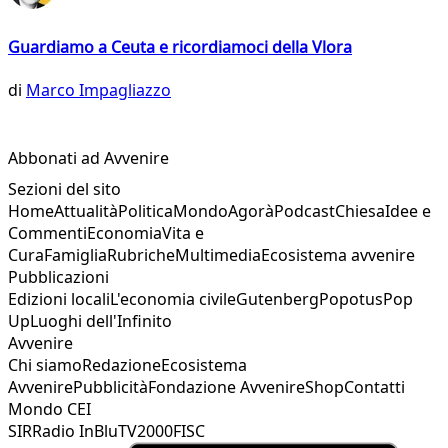
Guardiamo a Ceuta e ricordiamoci della Vlora
di
Marco Impagliazzo
Abbonati ad Avvenire
Sezioni del sito
Home
Attualità
Politica
Mondo
Agorà
Podcast
Chiesa
Idee e
Commenti
Economia
Vita e
Cura
Famiglia
Rubriche
Multimedia
Ecosistema avvenire
Pubblicazioni
Edizioni locali
L'economia civile
Gutenberg
Popotus
Pop
Up
Luoghi dell'Infinito
Avvenire
Chi siamo
Redazione
Ecosistema
Avvenire
Pubblicità
Fondazione Avvenire
Shop
Contatti
Mondo CEI
SIR
Radio InBlu
TV2000
FISC