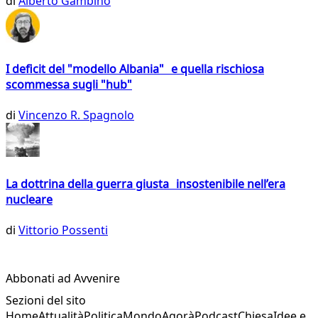
di
Alberto Gambino
I deficit del "modello Albania" e quella rischiosa
scommessa sugli "hub"
di
Vincenzo R. Spagnolo
La dottrina della guerra giusta insostenibile nell’era
nucleare
di
Vittorio Possenti
Abbonati ad Avvenire
Sezioni del sito
Home
Attualità
Politica
Mondo
Agorà
Podcast
Chiesa
Idee e