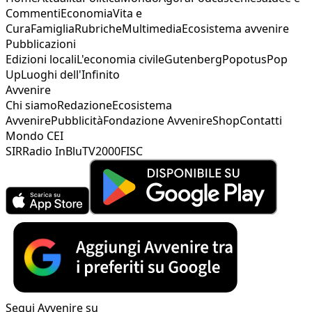
Commenti
Economia
Vita e
Cura
Famiglia
Rubriche
Multimedia
Ecosistema avvenire
Pubblicazioni
Edizioni locali
L'economia civile
Gutenberg
Popotus
Pop
Up
Luoghi dell'Infinito
Avvenire
Chi siamo
Redazione
Ecosistema
Avvenire
Pubblicità
Fondazione Avvenire
Shop
Contatti
Mondo CEI
SIR
Radio InBlu
TV2000
FISC
Segui Avvenire su