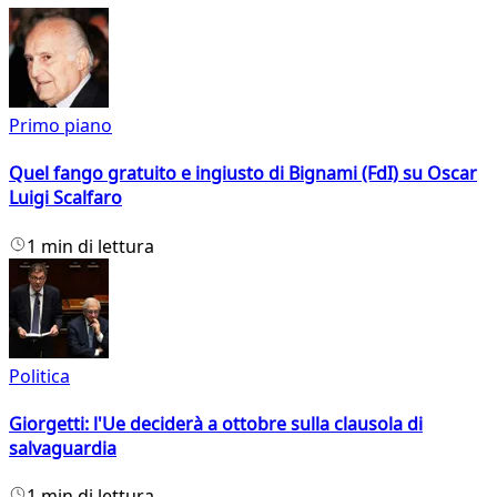
Primo piano
Quel fango gratuito e ingiusto di Bignami (FdI) su Oscar
Luigi Scalfaro
1 min di lettura
Politica
Giorgetti: l'Ue deciderà a ottobre sulla clausola di
salvaguardia
1 min di lettura