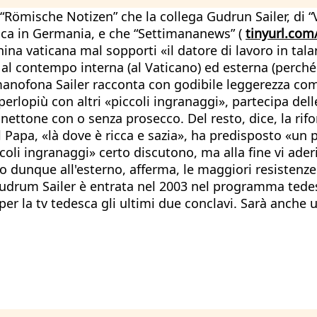
a “Römische Notizen” che la collega Gudrun Sailer, di
olica in Germania, e che “Settimananews” (
tinyurl.com
ina vaticana mal sopporti «il datore di lavoro in talar
, al contempo interna (al Vaticano) ed esterna (perché t
manofona Sailer racconta con godibile leggerezza come
lopiù con altri «piccoli ingranaggi», partecipa delle 
anettone con o senza prosecco. Del resto, dice, la rif
 il Papa, «là dove è ricca e sazia», ha predisposto «u
ccoli ingranaggi» certo discutono, ma alla fine vi ade
no dunque all'esterno, afferma, le maggiori resistenze
Gudrum Sailer è entrata nel 2003 nel programma tedesc
per la tv tedesca gli ultimi due conclavi. Sarà anche