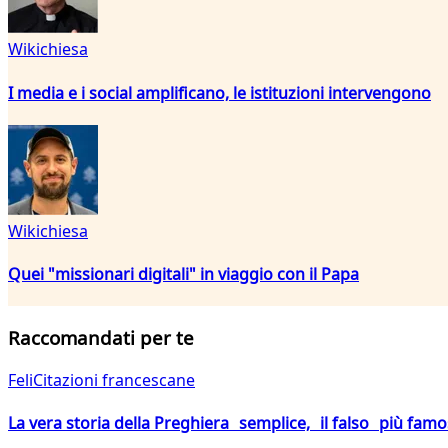
Wikichiesa
I media e i social amplificano, le istituzioni intervengono
Wikichiesa
Quei "missionari digitali" in viaggio con il Papa
Raccomandati per te
FeliCitazioni francescane
La vera storia della Preghiera semplice, il falso più fam