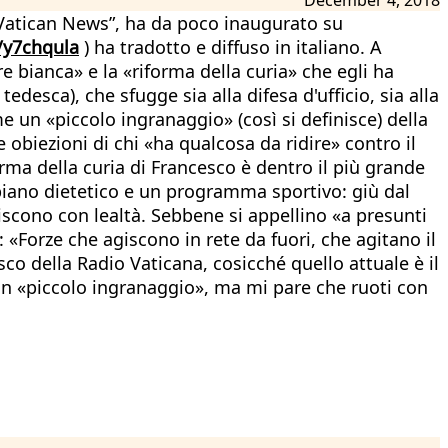
 “Vatican News”, ha da poco inaugurato su
/y7chqula
) ha tradotto e diffuso in italiano. A
e bianca» e la «riforma della curia» che egli ha
edesca), che sfugge sia alla difesa d'ufficio, sia alla
 un «piccolo ingranaggio» (così si definisce) della
obiezioni di chi «ha qualcosa da ridire» contro il
orma della curia di Francesco è dentro il più grande
n piano dietetico e un programma sportivo: giù dal
riscono con lealtà. Sebbene si appellino «a presunti
: «Forze che agiscono in rete da fuori, che agitano il
o della Radio Vaticana, cosicché quello attuale è il
 un «piccolo ingranaggio», ma mi pare che ruoti con