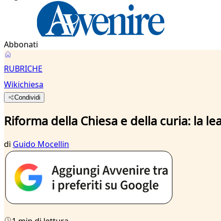
Abbonati
RUBRICHE
Wikichiesa
Condividi
Riforma della Chiesa e della curia: la le
di
Guido Mocellin
1 min di lettura