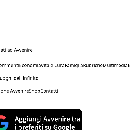
ati ad Avvenire
Commenti
Economia
Vita e Cura
Famiglia
Rubriche
Multimedia
uoghi dell'Infinito
ione Avvenire
Shop
Contatti