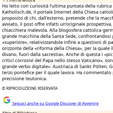
Ho letto con curiosità l'ultima puntata della rubric
Katholisch.de, il portale Internet della Chiesa catt
proposito di chi, dall'esterno, pretende che la macch
avviato, il post offre infatti un'originale prospettiva
chiacchiera malevola. Alla blogosfera cattolica ger
grande macchina della Santa Sede, confrontandosi per
«superiore», relativizzandole infine a questioni di p
orizzonte della «riforma della Chiesa», per la quale
divano, fuori dalla sacrestia». Anche di questa i «pi
critici corrosivi del Papa nello stesso Vaticano», so
grande verbo digitale». Austriaca di Sankt Pölten, 
terzo pontefice per il quale lavora. Ha commentato 
precisione teutonica.
© RIPRODUZIONE RISERVATA
Seguici anche su Google Discover di Avvenire