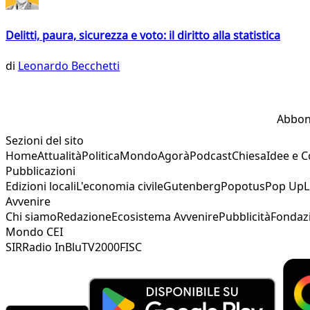
Delitti, paura, sicurezza e voto: il diritto alla statistica
di
Leonardo Becchetti
Abbon
Sezioni del sito
Home
Attualità
Politica
Mondo
Agorà
Podcast
Chiesa
Idee e 
Pubblicazioni
Edizioni locali
L'economia civile
Gutenberg
Popotus
Pop Up
L
Avvenire
Chi siamo
Redazione
Ecosistema Avvenire
Pubblicità
Fondaz
Mondo CEI
SIR
Radio InBlu
TV2000
FISC