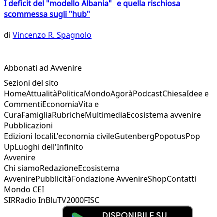
I deficit del "modello Albania" e quella rischiosa
scommessa sugli "hub"
di
Vincenzo R. Spagnolo
Abbonati ad Avvenire
Sezioni del sito
Home
Attualità
Politica
Mondo
Agorà
Podcast
Chiesa
Idee e
Commenti
Economia
Vita e
Cura
Famiglia
Rubriche
Multimedia
Ecosistema avvenire
Pubblicazioni
Edizioni locali
L'economia civile
Gutenberg
Popotus
Pop
Up
Luoghi dell'Infinito
Avvenire
Chi siamo
Redazione
Ecosistema
Avvenire
Pubblicità
Fondazione Avvenire
Shop
Contatti
Mondo CEI
SIR
Radio InBlu
TV2000
FISC