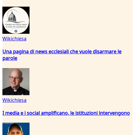
Wikichiesa
Una pagina di news ecclesiali che vuole disarmare le
parole
Wikichiesa
I media e i social amplificano, le istituzioni intervengono