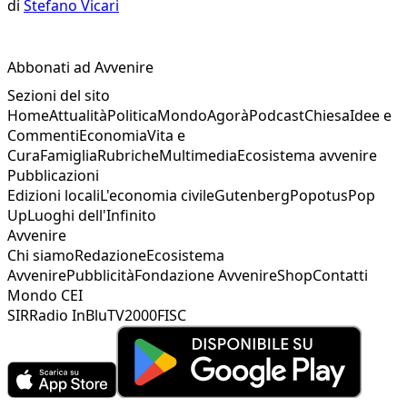
di
Stefano Vicari
Abbonati ad Avvenire
Sezioni del sito
Home
Attualità
Politica
Mondo
Agorà
Podcast
Chiesa
Idee e
Commenti
Economia
Vita e
Cura
Famiglia
Rubriche
Multimedia
Ecosistema avvenire
Pubblicazioni
Edizioni locali
L'economia civile
Gutenberg
Popotus
Pop
Up
Luoghi dell'Infinito
Avvenire
Chi siamo
Redazione
Ecosistema
Avvenire
Pubblicità
Fondazione Avvenire
Shop
Contatti
Mondo CEI
SIR
Radio InBlu
TV2000
FISC