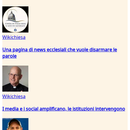
Wikichiesa
Una pagina di news ecclesiali che vuole disarmare le
parole
Wikichiesa
I media e i social amplificano, le istituzioni intervengono