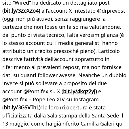
sito “Wired” ha dedicato un dettagliato post
(
bit.ly/3ZeXZo4)
all’account X intestato @drprevost
(oggi non più attivo), senza raggiungere la
certezza che non fosse un falso ma valutandone,
dal punto di vista tecnico, l’alta verosimiglianza (è
lo stesso account cui i media generalisti hanno
attribuito un credito pressoché pieno). L’articolo
descrive l’attività dell’account soprattutto in
riferimento ai prevalenti repost, ma non fornisce
dati su quanti follower avesse. Neanche un dubbio
invece si può sollevare a proposito dei due
account @Pontifex su X (
bit.ly/4kqz2yj)
e
@Pontifex – Pope Leo XIV su Instagram
(
bit.ly/3GSVTnL):
la loro (ri)apertura è stata
ufficializzata dalla Sala stampa della Santa Sede il
13 maggio, come ha già riferito Camilla Galeri qui