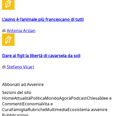
L'asino è l'animale più francescano di tutti
di
Antonia Arslan
Dare ai figli la libertà di cavarsela da soli
di
Stefano Vicari
Abbonati ad Avvenire
Sezioni del sito
Home
Attualità
Politica
Mondo
Agorà
Podcast
Chiesa
Idee e
Commenti
Economia
Vita e
Cura
Famiglia
Rubriche
Multimedia
Ecosistema avvenire
Pubblicazioni