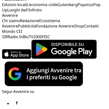
Edizioni locali
L'economia civile
Gutenberg
Popotus
Pop
Up
Luoghi dell'Infinito
Avvenire
Chi siamo
Redazione
Ecosistema
Avvenire
Pubblicità
Fondazione Avvenire
Shop
Contatti
Mondo CEI
SIR
Radio InBlu
TV2000
FISC
Segui Avvenire su