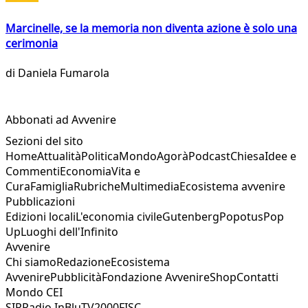
Marcinelle, se la memoria non diventa azione è solo una
cerimonia
di
Daniela Fumarola
Abbonati ad Avvenire
Sezioni del sito
Home
Attualità
Politica
Mondo
Agorà
Podcast
Chiesa
Idee e
Commenti
Economia
Vita e
Cura
Famiglia
Rubriche
Multimedia
Ecosistema avvenire
Pubblicazioni
Edizioni locali
L'economia civile
Gutenberg
Popotus
Pop
Up
Luoghi dell'Infinito
Avvenire
Chi siamo
Redazione
Ecosistema
Avvenire
Pubblicità
Fondazione Avvenire
Shop
Contatti
Mondo CEI
SIR
Radio InBlu
TV2000
FISC