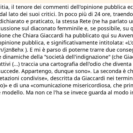
itia, il tenore dei commenti dell'opinione pubblica ec
 dal lato dei suoi critici. In poco più di 24 ore, tra
hiarato e praticato, la stessa Rete (ne ha parlato un
scussione sul diaconato femminile e, se possibile, su 
ssione che Chiara Giaccardi ha pubblicato qui su Avven
'opinione pubblica, e significativamente intitolata: «L'
om/jzn8ehx ). E mi è parso di poterne trarre due cons
lle dinamiche della "società dell'indignazione" (che G
vi (...) traccia una cartografia dell'odio che diventa 
 succede. Appartengo, dunque sono». La seconda è che
etazioni condivise», descritta da Giaccardi nei termi
nto)» e di una «comunicazione misericordiosa, che pri
odello. Ma non ce l'ha se invece guarda al modo in c