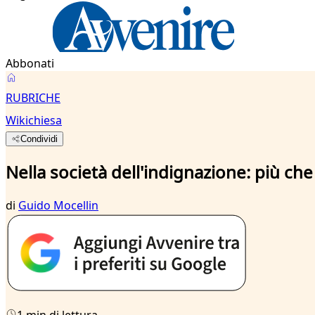
Abbonati
RUBRICHE
Wikichiesa
Condividi
Nella società dell'indignazione: più che
di
Guido Mocellin
1 min di lettura