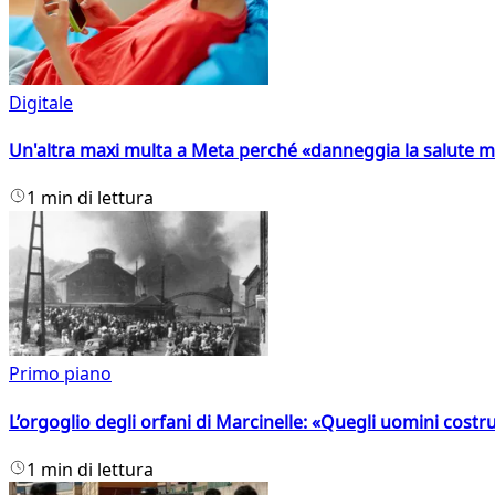
Digitale
Un'altra maxi multa a Meta perché «danneggia la salute m
1 min di lettura
Primo piano
L’orgoglio degli orfani di Marcinelle: «Quegli uomini costr
1 min di lettura