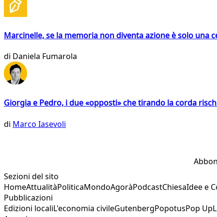
Marcinelle, se la memoria non diventa azione è solo una 
di
Daniela Fumarola
Giorgia e Pedro, i due «opposti» che tirando la corda risc
di
Marco Iasevoli
Abbon
Sezioni del sito
Home
Attualità
Politica
Mondo
Agorà
Podcast
Chiesa
Idee e 
Pubblicazioni
Edizioni locali
L'economia civile
Gutenberg
Popotus
Pop Up
L