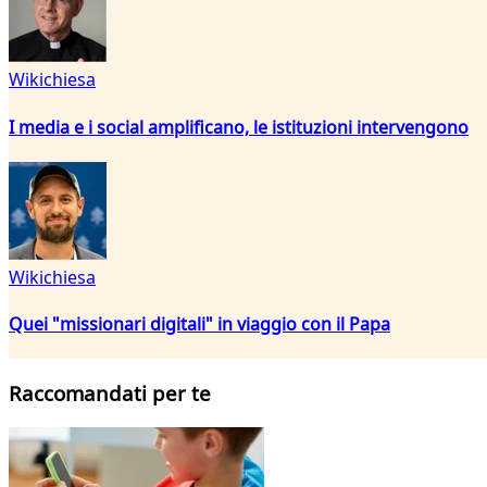
Wikichiesa
I media e i social amplificano, le istituzioni intervengono
Wikichiesa
Quei "missionari digitali" in viaggio con il Papa
Raccomandati per te