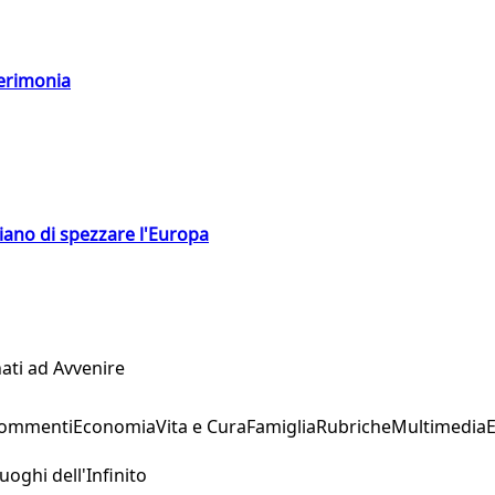
cerimonia
hiano di spezzare l'Europa
ati ad Avvenire
Commenti
Economia
Vita e Cura
Famiglia
Rubriche
Multimedia
uoghi dell'Infinito