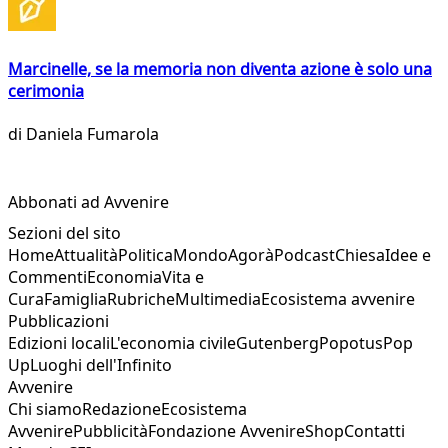
Marcinelle, se la memoria non diventa azione è solo una
cerimonia
di
Daniela Fumarola
Abbonati ad Avvenire
Sezioni del sito
Home
Attualità
Politica
Mondo
Agorà
Podcast
Chiesa
Idee e
Commenti
Economia
Vita e
Cura
Famiglia
Rubriche
Multimedia
Ecosistema avvenire
Pubblicazioni
Edizioni locali
L'economia civile
Gutenberg
Popotus
Pop
Up
Luoghi dell'Infinito
Avvenire
Chi siamo
Redazione
Ecosistema
Avvenire
Pubblicità
Fondazione Avvenire
Shop
Contatti