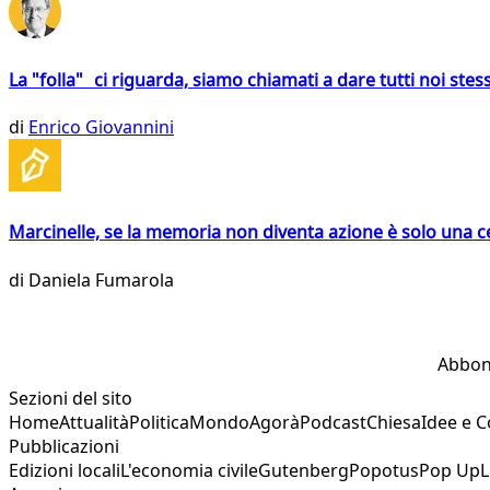
La "folla" ci riguarda, siamo chiamati a dare tutti noi stess
di
Enrico Giovannini
Marcinelle, se la memoria non diventa azione è solo una 
di
Daniela Fumarola
Abbon
Sezioni del sito
Home
Attualità
Politica
Mondo
Agorà
Podcast
Chiesa
Idee e 
Pubblicazioni
Edizioni locali
L'economia civile
Gutenberg
Popotus
Pop Up
L