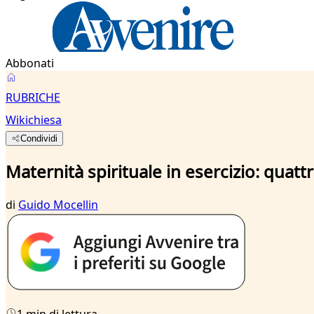
Abbonati
RUBRICHE
Wikichiesa
Condividi
Maternità spirituale in esercizio: quatt
di
Guido Mocellin
1 min di lettura