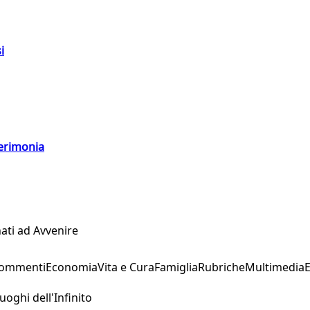
i
cerimonia
ati ad Avvenire
Commenti
Economia
Vita e Cura
Famiglia
Rubriche
Multimedia
uoghi dell'Infinito