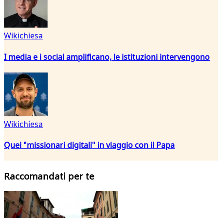
Wikichiesa
I media e i social amplificano, le istituzioni intervengono
Wikichiesa
Quei "missionari digitali" in viaggio con il Papa
Raccomandati per te