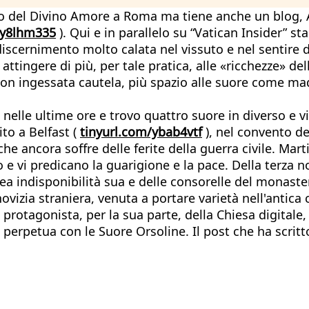
del Divino Amore a Roma ma tiene anche un blog, Alla 
/y8lhm335
). Qui e in parallelo su “Vatican Insider” s
discernimento molto calata nel vissuto e nel sentire d
ad attingere di più, per tale pratica, alle «ricchezze» 
 ingessata cautela, più spazio alle suore come madri s
 nelle ultime ore e trovo quattro suore in diverso e vi
to a Belfast (
tinyurl.com/ybab4vtf
), nel convento de
e ancora soffre delle ferite della guerra civile. Marti
e vi predicano la guarigione e la pace. Della terza no
 indisponibilità sua e delle consorelle del monastero
izia straniera, venuta a portare varietà nell'antica c
otagonista, per la sua parte, della Chiesa digitale,
perpetua con le Suore Orsoline. Il post che ha scritt