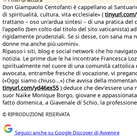
Don Giampaolo Centofanti è cappellano al Santuario 
di spiritualità, cultura, vita ecclesiale» (
tinyurl.com
trattano – oso un'ardua sintesi – di una pratica del 
l'appello (ben colto dal titolo del sito vaticanista) 
rigidamente prudenziali. Se si desse, con sana ma non
donne ma anche più uomini».
Ripasso i siti, blog e social network che ho navigato
notizia. Le prime due le ha incontrate Francesca Lozi
spiritualmente nel cuore di una comunità cattolica ch
avvocata, entrambe fresche di vocazione, vi pregano 
(«Oggi siamo chiuso...») che avvisa della momentanea
tinyurl.com/yd46ex55
) deduce che dev'essere una nov
suor Naike Monique Borgo, giovane e appassionata pr
fatto domenica, a Giavenale di Schio, la professione 
© RIPRODUZIONE RISERVATA
Seguici anche su Google Discover di Avvenire