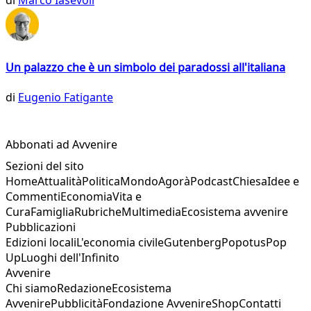
di
Marco Iasevoli
Un palazzo che è un simbolo dei paradossi all'italiana
di
Eugenio Fatigante
Abbonati ad Avvenire
Sezioni del sito
Home
Attualità
Politica
Mondo
Agorà
Podcast
Chiesa
Idee e
Commenti
Economia
Vita e
Cura
Famiglia
Rubriche
Multimedia
Ecosistema avvenire
Pubblicazioni
Edizioni locali
L'economia civile
Gutenberg
Popotus
Pop
Up
Luoghi dell'Infinito
Avvenire
Chi siamo
Redazione
Ecosistema
Avvenire
Pubblicità
Fondazione Avvenire
Shop
Contatti