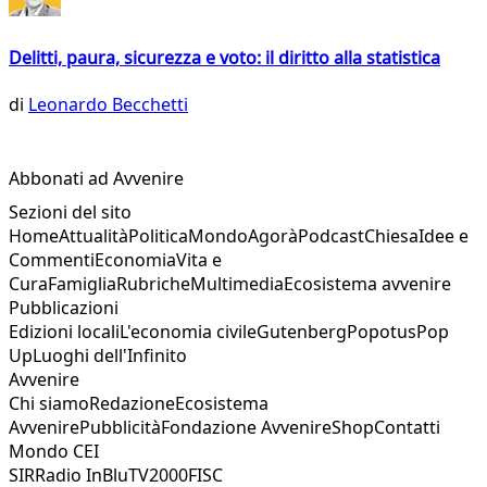
Delitti, paura, sicurezza e voto: il diritto alla statistica
di
Leonardo Becchetti
Abbonati ad Avvenire
Sezioni del sito
Home
Attualità
Politica
Mondo
Agorà
Podcast
Chiesa
Idee e
Commenti
Economia
Vita e
Cura
Famiglia
Rubriche
Multimedia
Ecosistema avvenire
Pubblicazioni
Edizioni locali
L'economia civile
Gutenberg
Popotus
Pop
Up
Luoghi dell'Infinito
Avvenire
Chi siamo
Redazione
Ecosistema
Avvenire
Pubblicità
Fondazione Avvenire
Shop
Contatti
Mondo CEI
SIR
Radio InBlu
TV2000
FISC