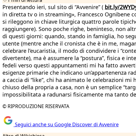
Presentando ieri, sul sito di “Avvenire” (
bit.ly/2WY
in diretta tv o in streaming», Francesco Ognibene c
si rileggono in chiave liturgica quattro parole tipic
raggiungere). Sono poche righe, beninteso, non altr
di questi giorni: quando, stando in famiglia, ho segu
utente (mentre anche il cronista che è in me, magar
celebrare l’eucaristia, il modo di condividere i “con
divertente), ma è assumere la “postura”, fisica e int
fedeli verso questi appuntamenti mi ha fatto avvert
esigenze primarie che indicano un’appartenenza radi
a caccia di “like”, chi ha animato le celebrazioni m
chiuso della propria a casa, non è un semplice “tar
impossibilitata a radunarsi fisicamente ma tanto desid
© RIPRODUZIONE RISERVATA
Seguici anche su Google Discover di Avvenire