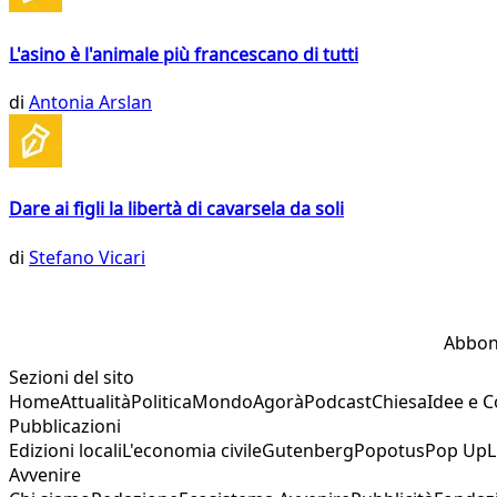
L'asino è l'animale più francescano di tutti
di
Antonia Arslan
Dare ai figli la libertà di cavarsela da soli
di
Stefano Vicari
Abbon
Sezioni del sito
Home
Attualità
Politica
Mondo
Agorà
Podcast
Chiesa
Idee e 
Pubblicazioni
Edizioni locali
L'economia civile
Gutenberg
Popotus
Pop Up
L
Avvenire