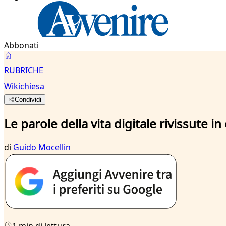
Abbonati
RUBRICHE
Wikichiesa
Condividi
Le parole della vita digitale rivissute in
di
Guido Mocellin
1 min di lettura