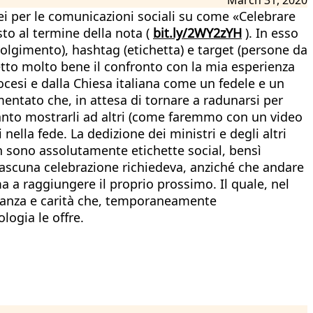
 Cei per le comunicazioni sociali su come «Celebrare
to al termine della nota (
bit.ly/2WY2zYH
). In esso
nvolgimento), hashtag (etichetta) e target (persone da
tto molto bene il confronto con la mia esperienza
iocesi e dalla Chiesa italiana come un fedele e un
entato che, in attesa di tornare a radunarsi per
è tanto mostrarli ad altri (come faremmo con un video
nella fede. La dedizione dei ministri e degli altri
n sono assolutamente etichette social, bensì
iascuna celebrazione richiedeva, anziché che andare
a a raggiungere il proprio prossimo. Il quale, nel
eranza e carità che, temporaneamente
logia le offre.