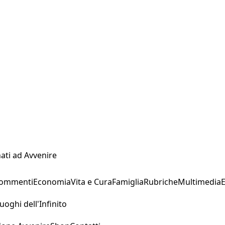
ati ad Avvenire
Commenti
Economia
Vita e Cura
Famiglia
Rubriche
Multimedia
uoghi dell'Infinito