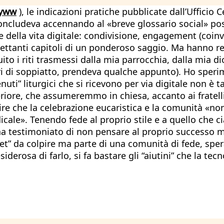
Dyww
), le indicazioni pratiche pubblicate dall’Ufficio
oncludeva accennando al «breve glossario social» pos
he della vita digitale: condivisione, engagement (coi
ettanti capitoli di un ponderoso saggio. Ma hanno re
ito i riti trasmessi dalla mia parrocchia, dalla mia d
i di soppiatto, prendeva qualche appunto). Ho sperim
tenuti” liturgici che si ricevono per via digitale non 
eriore, che assumeremmo in chiesa, accanto ai fratelli 
ire che la celebrazione eucaristica e la comunità «no
cale». Tenendo fede al proprio stile e a quello che c
i ha testimoniato di non pensare al proprio successo m
get” da colpire ma parte di una comunità di fede, sp
erosa di farlo, si fa bastare gli “aiutini” che la tecno