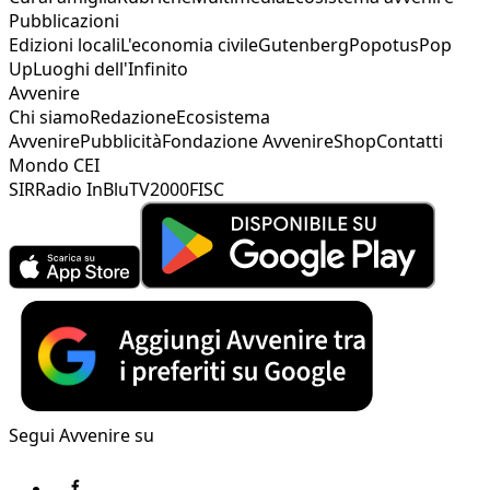
Pubblicazioni
Edizioni locali
L'economia civile
Gutenberg
Popotus
Pop
Up
Luoghi dell'Infinito
Avvenire
Chi siamo
Redazione
Ecosistema
Avvenire
Pubblicità
Fondazione Avvenire
Shop
Contatti
Mondo CEI
SIR
Radio InBlu
TV2000
FISC
Segui Avvenire su