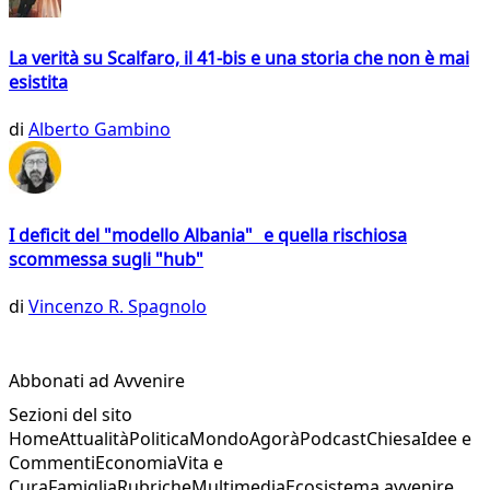
La verità su Scalfaro, il 41-bis e una storia che non è mai
esistita
di
Alberto Gambino
I deficit del "modello Albania" e quella rischiosa
scommessa sugli "hub"
di
Vincenzo R. Spagnolo
Abbonati ad Avvenire
Sezioni del sito
Home
Attualità
Politica
Mondo
Agorà
Podcast
Chiesa
Idee e
Commenti
Economia
Vita e
Cura
Famiglia
Rubriche
Multimedia
Ecosistema avvenire