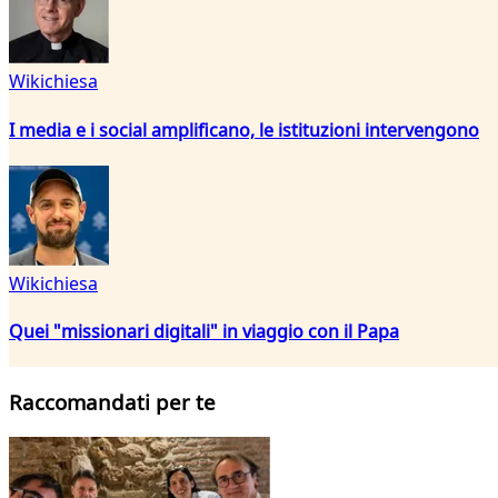
Wikichiesa
I media e i social amplificano, le istituzioni intervengono
Wikichiesa
Quei "missionari digitali" in viaggio con il Papa
Raccomandati per te