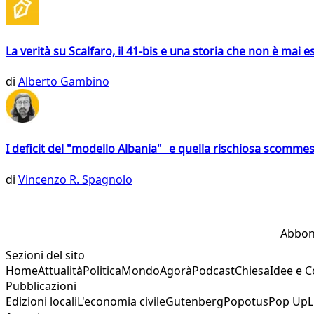
La verità su Scalfaro, il 41-bis e una storia che non è mai es
di
Alberto Gambino
I deficit del "modello Albania" e quella rischiosa scommes
di
Vincenzo R. Spagnolo
Abbon
Sezioni del sito
Home
Attualità
Politica
Mondo
Agorà
Podcast
Chiesa
Idee e 
Pubblicazioni
Edizioni locali
L'economia civile
Gutenberg
Popotus
Pop Up
L