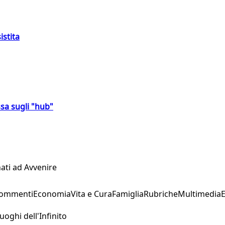
istita
sa sugli "hub"
ati ad Avvenire
Commenti
Economia
Vita e Cura
Famiglia
Rubriche
Multimedia
uoghi dell'Infinito