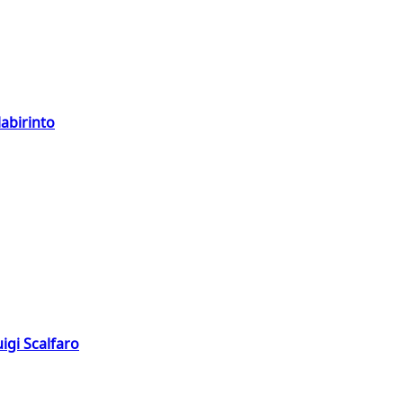
labirinto
igi Scalfaro