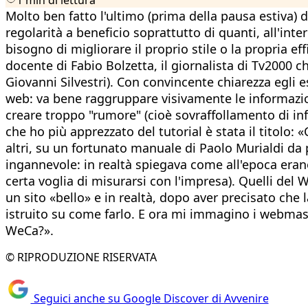
Molto ben fatto l'ultimo (prima della pausa estiva) d
regolarità a beneficio soprattutto di quanti, all'inte
bisogno di migliorare il proprio stile o la propria effi
docente di Fabio Bolzetta, il giornalista di Tv2000 c
Giovanni Silvestri). Con convincente chiarezza egli 
web: va bene raggruppare visivamente le informazioni
creare troppo "rumore" (cioè sovraffollamento di info
che ho più apprezzato del tutorial è stata il titolo:
altri, su un fortunato manuale di Paolo Murialdi da 
ingannevole: in realtà spiegava come all'epoca erano
certa voglia di misurarsi con l'impresa). Quelli de
un sito «bello» e in realtà, dopo aver precisato che l
istruito su come farlo. E ora mi immagino i webmaste
WeCa?».
© RIPRODUZIONE RISERVATA
Seguici anche su Google Discover di Avvenire