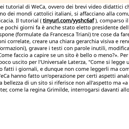
ei tutorial di WeCa, ovvero dei brevi video didattici 
rno dei mondi cattolici italiani, si affacciano alla com
cacia. Il tutorial (
tinyurl.com/yyshc6af
), comparso il
he pochi giorni fa è anche stato eletto presidente del
espone (formulate da Francesca Triani) tre cose da fa
 correlate, creare una chiara gerarchia visiva e rend
rmazioni), gravare i testi con parole inutili, modific
 «Come faccio a capire se un sito è bello o meno?». Per
poco uscito per l'Universale Laterza, "Come si legge u
 fatti i giornali, e dunque non come leggerli ma come
l WeCa hanno fatto un'operazione per certi aspetti an
a bellezza di un sito si riferisce non all'aspetto ma «
r, come la regina Grimilde, interrogarsi davanti allo 