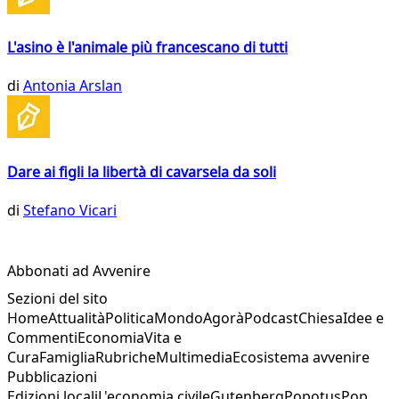
L'asino è l'animale più francescano di tutti
di
Antonia Arslan
Dare ai figli la libertà di cavarsela da soli
di
Stefano Vicari
Abbonati ad Avvenire
Sezioni del sito
Home
Attualità
Politica
Mondo
Agorà
Podcast
Chiesa
Idee e
Commenti
Economia
Vita e
Cura
Famiglia
Rubriche
Multimedia
Ecosistema avvenire
Pubblicazioni
Edizioni locali
L'economia civile
Gutenberg
Popotus
Pop