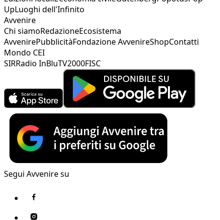
Up
Luoghi dell'Infinito
Avvenire
Chi siamo
Redazione
Ecosistema
Avvenire
Pubblicità
Fondazione Avvenire
Shop
Contatti
Mondo CEI
SIR
Radio InBlu
TV2000
FISC
Segui Avvenire su