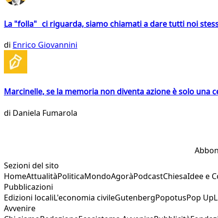
La "folla" ci riguarda, siamo chiamati a dare tutti noi stess
di
Enrico Giovannini
Marcinelle, se la memoria non diventa azione è solo una 
di
Daniela Fumarola
Abbon
Sezioni del sito
Home
Attualità
Politica
Mondo
Agorà
Podcast
Chiesa
Idee e 
Pubblicazioni
Edizioni locali
L'economia civile
Gutenberg
Popotus
Pop Up
L
Avvenire