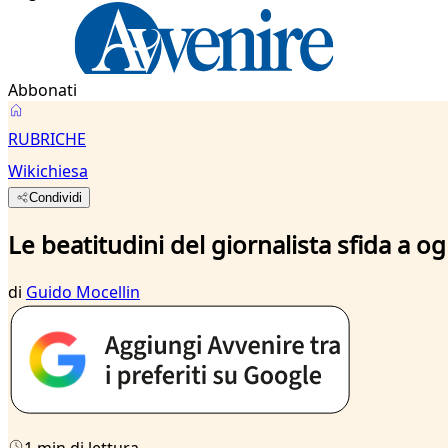
Abbonati
RUBRICHE
Wikichiesa
Condividi
Le beatitudini del giornalista sfida a o
di
Guido Mocellin
1 min di lettura