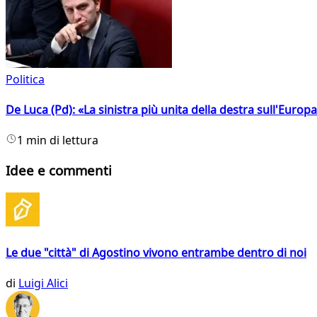
Politica
De Luca (Pd): «La sinistra più unita della destra sull'Europ
1 min di lettura
Idee e commenti
Le due "città" di Agostino vivono entrambe dentro di noi
di
Luigi Alici