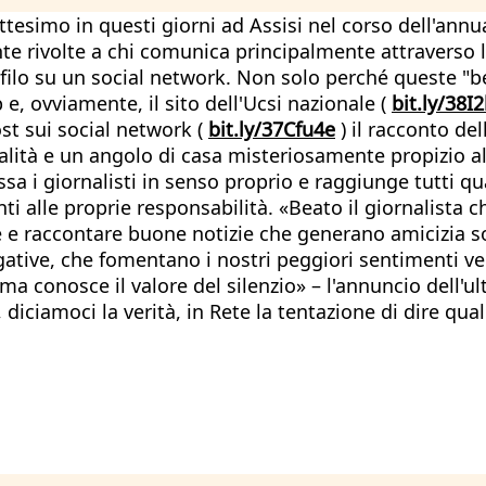
attesimo in questi giorni ad Assisi nel corso dell'annu
te rivolte a chi comunica principalmente attraverso la
ofilo su un social network. Non solo perché queste "b
, ovviamente, il sito dell'Ucsi nazionale (
bit.ly/38I
ost sui social network (
bit.ly/37Cfu4e
) il racconto de
sualità e un angolo di casa misteriosamente propizio al
a i giornalisti in senso proprio e raggiunge tutti qu
alle proprie responsabilità. «Beato il giornalista 
ce e raccontare buone notizie che generano amicizia s
tive, che fomentano i nostri peggiori sentimenti vers
 ma conosce il valore del silenzio» – l'annuncio dell'u
, diciamoci la verità, in Rete la tentazione di dire