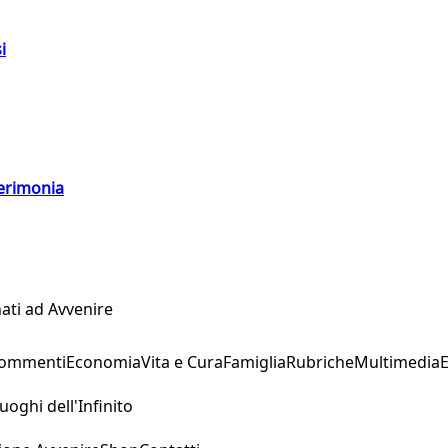
i
cerimonia
ati ad Avvenire
Commenti
Economia
Vita e Cura
Famiglia
Rubriche
Multimedia
uoghi dell'Infinito