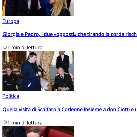
Europa
Giorgia e Pedro, i due «opposti» che tirando la corda risc
1 min di lettura
Politica
Quella visita di Scalfaro a Corleone insieme a don Ciotti e u
1 min di lettura