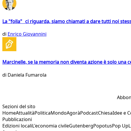
La "folla" ci riguarda, siamo chiamati a dare tutti noi stess
di
Enrico Giovannini
Marcinelle, se la memoria non diventa azione è solo una 
di
Daniela Fumarola
Abbon
Sezioni del sito
Home
Attualità
Politica
Mondo
Agorà
Podcast
Chiesa
Idee e 
Pubblicazioni
Edizioni locali
L'economia civile
Gutenberg
Popotus
Pop Up
L