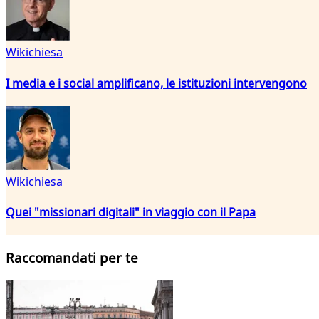
Wikichiesa
I media e i social amplificano, le istituzioni intervengono
Wikichiesa
Quei "missionari digitali" in viaggio con il Papa
Raccomandati per te