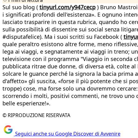
Sul suo blog (
tinyurl.com/y947cecp
) Bruno Mastroia
i significati profondi dell'esistenza». E ognuno inte
lasciato trasparire in questa rubrica, quando ho cerc
sulla possibilità di dissentire sui social senza litiga
#disputafelice). Ma i suoi scritti su Facebook (
tiny
quale peraltro esistono altre forme, meno riflessive
lega ai viaggi, e segnatamente ai viaggi in treno; 
televisione con il programma "Viaggio in seconda c
pubblicata ritrae due donne, di diversa età, colte 
solcare le guance perché la signora la bacia prima 
d'affetto» gli suscita, «forse il più potente che si
troppe) cose, ma forse solo una dovremmo cercare: 
scorrendo i molti, positivi commenti, ne trovo uno 
belle esperienze!».
© RIPRODUZIONE RISERVATA
Seguici anche su Google Discover di Avvenire