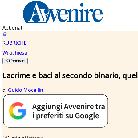
Abbonati
RUBRICHE
Wikichiesa
Condividi
Lacrime e baci al secondo binario, quel
di
Guido Mocellin
1 min di lettura