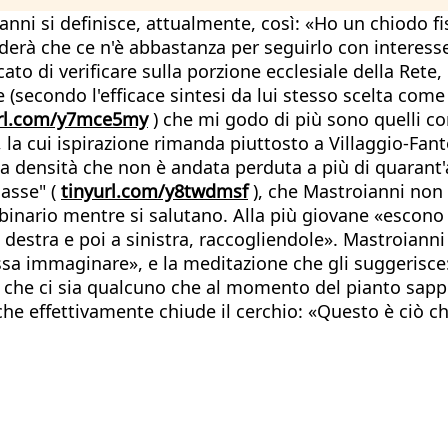
nni si definisce, attualmente, così: «Ho un chiodo f
nderà che ce n'è abbastanza per seguirlo con interesse
ato di verificare sulla porzione ecclesiale della Rete,
re (secondo l'efficace sintesi da lui stesso scelta come
url.com/y7mce5my
) che mi godo di più sono quelli co
, la cui ispirazione rimanda piuttosto a Villaggio-Fan
una densità che non è andata perduta a più di quarant
lasse" (
tinyurl.com/y8twdmsf
), che Mastroianni non 
al binario mentre si salutano. Alla più giovane «esc
a destra e poi a sinistra, raccogliendole». Mastroian
 possa immaginare», e la meditazione che gli suggerisc
che ci sia qualcuno che al momento del pianto sappia
che effettivamente chiude il cerchio: «Questo è ciò 