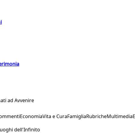
i
cerimonia
ati ad Avvenire
Commenti
Economia
Vita e Cura
Famiglia
Rubriche
Multimedia
uoghi dell'Infinito