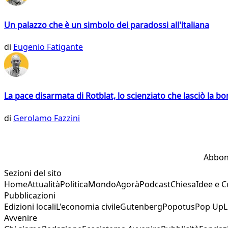
Un palazzo che è un simbolo dei paradossi all'italiana
di
Eugenio Fatigante
La pace disarmata di Rotblat, lo scienziato che lasciò la 
di
Gerolamo Fazzini
Abbon
Sezioni del sito
Home
Attualità
Politica
Mondo
Agorà
Podcast
Chiesa
Idee e 
Pubblicazioni
Edizioni locali
L'economia civile
Gutenberg
Popotus
Pop Up
L
Avvenire