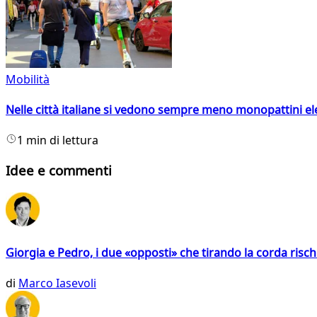
Mobilità
Nelle città italiane si vedono sempre meno monopattini ele
1 min di lettura
Idee e commenti
Giorgia e Pedro, i due «opposti» che tirando la corda risc
di
Marco Iasevoli