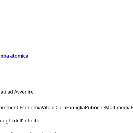
bomba atomica
ati ad Avvenire
Commenti
Economia
Vita e Cura
Famiglia
Rubriche
Multimedia
uoghi dell'Infinito