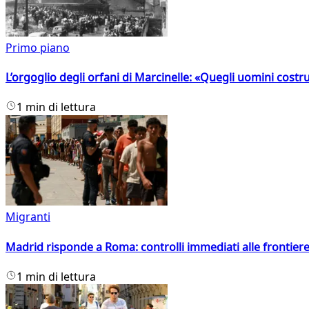
Primo piano
L’orgoglio degli orfani di Marcinelle: «Quegli uomini costr
1 min di lettura
Migranti
Madrid risponde a Roma: controlli immediati alle frontiere p
1 min di lettura