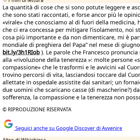
La quantità di cose che si sono potute leggere e asc
che sono stati raccontati, e forse ancor più le opinio
«virale» che conosciamo al di fuori della medicina, h
che ci era concessa per mitigare l’isolamento, noi ste
cosa più importante e da non dimenticare, mi è parsa
mondiale di preghiera del Papa” nel mese di giugno 
bit.ly/3h1RIob
). Le parole che Francesco pronuncia 
alla «rivoluzione della tenerezza »: molte persone 
compassione» che le trasformi e le avvicini «al Cuor
trovino percorsi di vita, lasciandosi toccare dal Cu
allettate in ospedale assistite dai sanitari; un forn
due uomini che scaricano casse (di mascherine?) da 
sofferenza, la compassione e la tenerezza non poss
© RIPRODUZIONE RISERVATA
Seguici anche su Google Discover di Avvenire