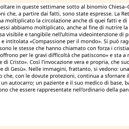
oltare in queste settimane sotto al binomio Chiesa–Co
ni che, a partire dai fatti, sono state espresse. La Re
a moltiplicato la circolazione anche di quei fatti e d
ssi abbiamo moltiplicato, anche al fine di nutrire la f
 visibile e tangibile nell’ultima videointenzione di p
e intitolata «Compassione per il mondo». Si può ragg
sono le stesse che hanno chiamato con forza i cristia
«soffrono per le gravi difficoltà che patiscono» e st
e di Cristo». Così l’invocazione vera e propria, che 
ore di Gesù». Nelle immagini, frattanto, si vedono: u
aio che, con le dovute protezioni, continua a sfornare
un autocarro; un paziente e il suo medico di base, b
ono che essere rappresentate nell’ordinario della pa