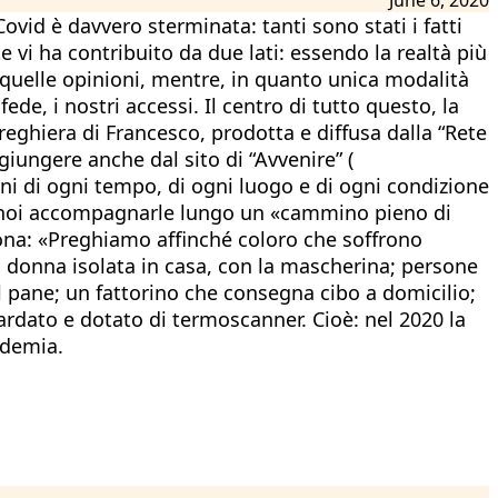
vid è davvero sterminata: tanti sono stati i fatti
te vi ha contribuito da due lati: essendo la realtà più
i quelle opinioni, mentre, in quanto unica modalità
ede, i nostri accessi. Il centro di tutto questo, la
reghiera di Francesco, prodotta e diffusa dalla “Rete
iungere anche dal sito di “Avvenire” (
ni di ogni tempo, di ogni luogo e di ogni condizione
a a noi accompagnarle lungo un «cammino pieno di
suona: «Preghiamo affinché coloro che soffrono
na donna isolata in casa, con la mascherina; persone
 il pane; un fattorino che consegna cibo a domicilio;
ardato e dotato di termoscanner. Cioè: nel 2020 la
ndemia.