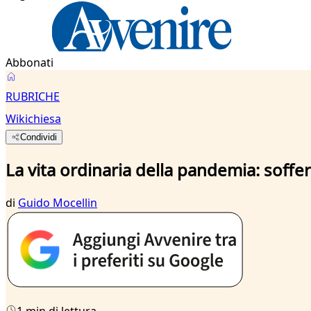
Abbonati
RUBRICHE
Wikichiesa
Condividi
La vita ordinaria della pandemia: soff
di
Guido Mocellin
1 min di lettura