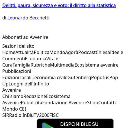
Delitti, paura, sicurezza e voto: il diritto alla statistica
di
Leonardo Becchetti
Abbonati ad Avvenire
Sezioni del sito
Home
Attualità
Politica
Mondo
Agorà
Podcast
Chiesa
Idee e
Commenti
Economia
Vita e
Cura
Famiglia
Rubriche
Multimedia
Ecosistema avvenire
Pubblicazioni
Edizioni locali
L'economia civile
Gutenberg
Popotus
Pop
Up
Luoghi dell'Infinito
Avvenire
Chi siamo
Redazione
Ecosistema
Avvenire
Pubblicità
Fondazione Avvenire
Shop
Contatti
Mondo CEI
SIR
Radio InBlu
TV2000
FISC