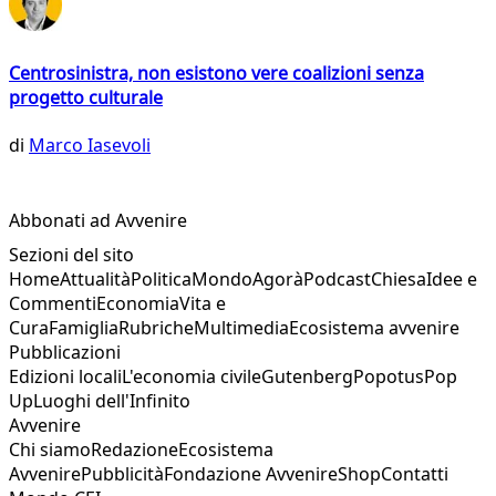
Centrosinistra, non esistono vere coalizioni senza
progetto culturale
di
Marco Iasevoli
Abbonati ad Avvenire
Sezioni del sito
Home
Attualità
Politica
Mondo
Agorà
Podcast
Chiesa
Idee e
Commenti
Economia
Vita e
Cura
Famiglia
Rubriche
Multimedia
Ecosistema avvenire
Pubblicazioni
Edizioni locali
L'economia civile
Gutenberg
Popotus
Pop
Up
Luoghi dell'Infinito
Avvenire
Chi siamo
Redazione
Ecosistema
Avvenire
Pubblicità
Fondazione Avvenire
Shop
Contatti