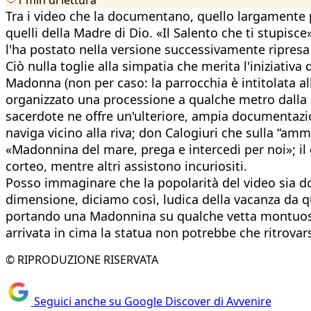
Tra i video che la documentano, quello largamente pi
quelli della Madre di Dio. «Il Salento che ti stupisc
l'ha postato nella versione successivamente ripresa
Ciò nulla toglie alla simpatia che merita l'iniziativ
Madonna (non per caso: la parrocchia è intitolata all
organizzato una processione a qualche metro dalla ba
sacerdote ne offre un'ulteriore, ampia documentazione
naviga vicino alla riva; don Calogiuri che sulla “ammir
«Madonnina del mare, prega e intercedi per noi»; il 
corteo, mentre altri assistono incuriositi.
Posso immaginare che la popolarità del video sia d
dimensione, diciamo così, ludica della vacanza da qu
portando una Madonnina su qualche vetta montuosa: 
arrivata in cima la statua non potrebbe che ritrovars
© RIPRODUZIONE RISERVATA
Seguici anche su Google Discover di Avvenire