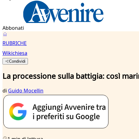
Abbonati
RUBRICHE
Wikichiesa
Condividi
La processione sulla battigia: così mar
di
Guido Mocellin
1 min di lettura