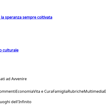
e la speranza sempre coltivata
o culturale
ati ad Avvenire
Commenti
Economia
Vita e Cura
Famiglia
Rubriche
Multimedia
uoghi dell'Infinito