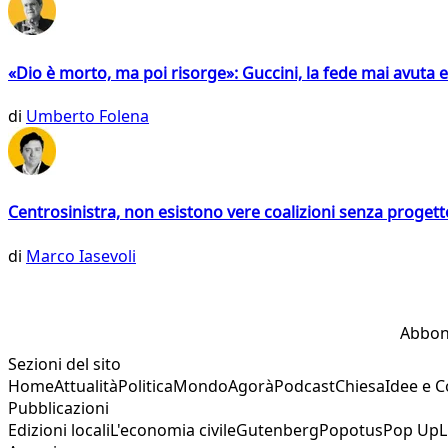
«Dio è morto, ma poi risorge»: Guccini, la fede mai avuta 
di
Umberto Folena
Centrosinistra, non esistono vere coalizioni senza progett
di
Marco Iasevoli
Abbon
Sezioni del sito
Home
Attualità
Politica
Mondo
Agorà
Podcast
Chiesa
Idee e 
Pubblicazioni
Edizioni locali
L'economia civile
Gutenberg
Popotus
Pop Up
L