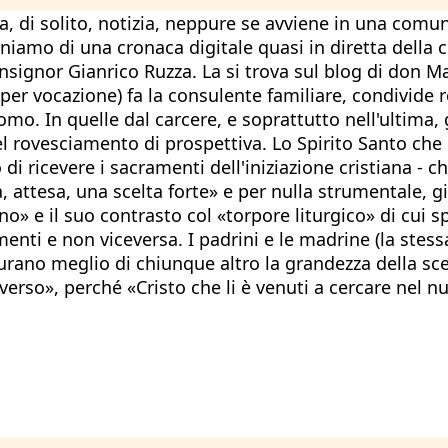
 di solito, notizia, neppure se avviene in una comuni
sponiamo di una cronaca digitale quasi in diretta dell
onsignor Gianrico Ruzza. La si trova sul blog di don
e per vocazione) fa la consulente familiare, condivid
mo. In quelle dal carcere, e soprattutto nell'ultima, gl
el rovesciamento di prospettiva. Lo Spirito Santo che 
 di ricevere i sacramenti dell'iniziazione cristiana - 
, attesa, una scelta forte» e per nulla strumentale, 
o» e il suo contrasto col «torpore liturgico» di cui sp
enti e non viceversa. I padrini e le madrine (la stess
isurano meglio di chiunque altro la grandezza della s
erso», perché «Cristo che li è venuti a cercare nel nul