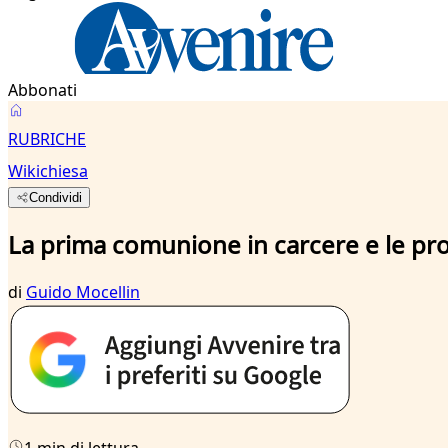
Abbonati
RUBRICHE
Wikichiesa
Condividi
La prima comunione in carcere e le pro
di
Guido Mocellin
1 min di lettura