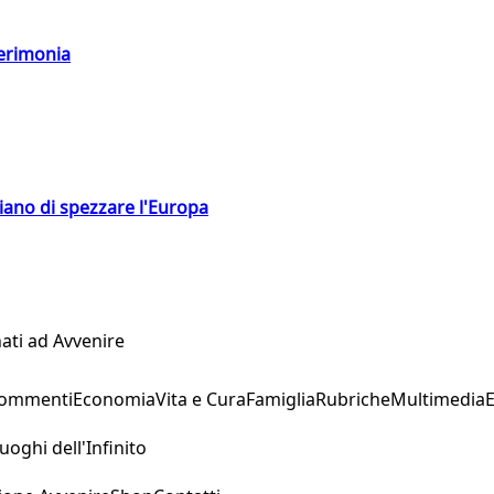
cerimonia
hiano di spezzare l'Europa
ati ad Avvenire
Commenti
Economia
Vita e Cura
Famiglia
Rubriche
Multimedia
uoghi dell'Infinito