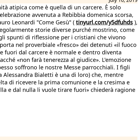
tà atipica come è quella di un carcere. È solo
a celebrazione avvenuta a Rebibbia domenica scorsa,
 Mauro Leonardi "Come Gesù" (
tinyurl.com/y5dfuhds
),
e regolarmente storie diverse purché mostrino, come
i spunti di riflessione per i cristiani che vivono
porta nel proverbiale «fresco» dei detenuti «il fuoco
che fuori dal carcere è normale e dentro diventa
giacché «non farà tenerezza al giudice». L'emozione
esso soffrono le nostre Messe parrocchiali. I figli
a Alessandra Bialetti è una di loro) che, mentre
celta di ricevere la prima comunione e la cresima e
la e dal nulla li vuole tirare fuori» chiederà ragione