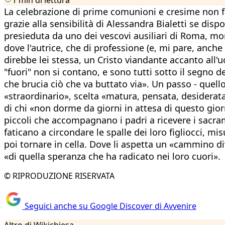
La celebrazione di prime comunioni e cresime non fa,
grazie alla sensibilità di Alessandra Bialetti se di
presieduta da uno dei vescovi ausiliari di Roma, m
dove l'autrice, che di professione (e, mi pare, anch
direbbe lei stessa, un Cristo viandante accanto all'uo
"fuori" non si contano, e sono tutti sotto il segno d
che brucia ciò che va buttato via». Un passo - quello
«straordinario», scelta «matura, pensata, desiderata
di chi «non dorme da giorni in attesa di questo giorn
piccoli che accompagnano i padri a ricevere i sacram
faticano a circondare le spalle dei loro figliocci, m
poi tornare in cella. Dove li aspetta un «cammino div
«di quella speranza che ha radicato nei loro cuori».
© RIPRODUZIONE RISERVATA
Seguici anche su Google Discover di Avvenire