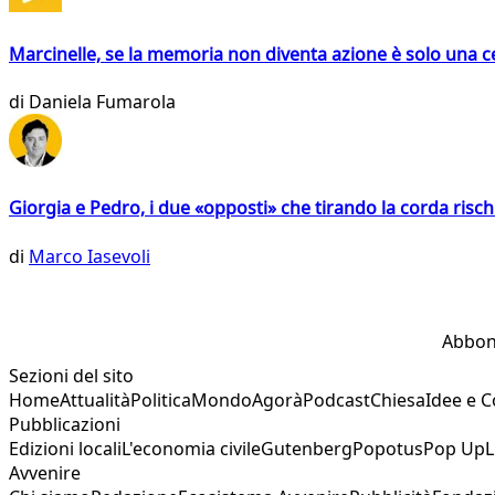
Marcinelle, se la memoria non diventa azione è solo una 
di
Daniela Fumarola
Giorgia e Pedro, i due «opposti» che tirando la corda risc
di
Marco Iasevoli
Abbon
Sezioni del sito
Home
Attualità
Politica
Mondo
Agorà
Podcast
Chiesa
Idee e 
Pubblicazioni
Edizioni locali
L'economia civile
Gutenberg
Popotus
Pop Up
L
Avvenire