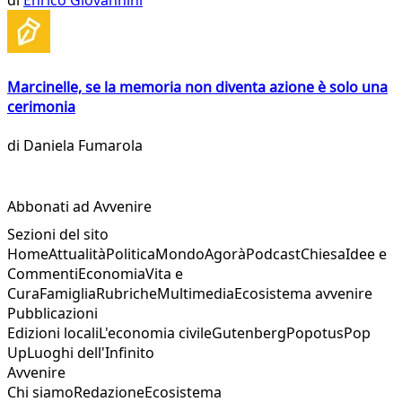
di
Enrico Giovannini
Marcinelle, se la memoria non diventa azione è solo una
cerimonia
di
Daniela Fumarola
Abbonati ad Avvenire
Sezioni del sito
Home
Attualità
Politica
Mondo
Agorà
Podcast
Chiesa
Idee e
Commenti
Economia
Vita e
Cura
Famiglia
Rubriche
Multimedia
Ecosistema avvenire
Pubblicazioni
Edizioni locali
L'economia civile
Gutenberg
Popotus
Pop
Up
Luoghi dell'Infinito
Avvenire
Chi siamo
Redazione
Ecosistema