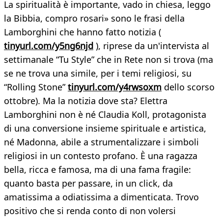
La spiritualità è importante, vado in chiesa, leggo
la Bibbia, compro rosari» sono le frasi della
Lamborghini che hanno fatto notizia (
tinyurl.com/y5ng6njd
), riprese da un'intervista al
settimanale “Tu Style” che in Rete non si trova (ma
se ne trova una simile, per i temi religiosi, su
“Rolling Stone”
tinyurl.com/y4rwsoxm
dello scorso
ottobre). Ma la notizia dove sta? Elettra
Lamborghini non è né Claudia Koll, protagonista
di una conversione insieme spirituale e artistica,
né Madonna, abile a strumentalizzare i simboli
religiosi in un contesto profano. È una ragazza
bella, ricca e famosa, ma di una fama fragile:
quanto basta per passare, in un click, da
amatissima a odiatissima a dimenticata. Trovo
positivo che si renda conto di non volersi