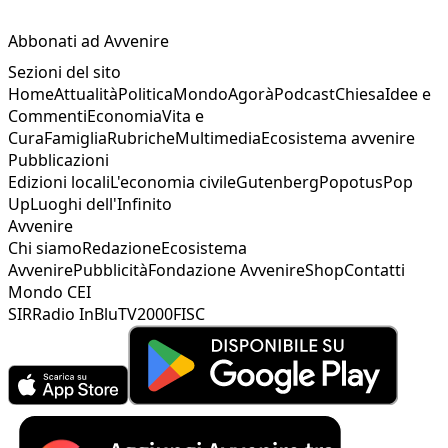
Abbonati ad Avvenire
Sezioni del sito
Home
Attualità
Politica
Mondo
Agorà
Podcast
Chiesa
Idee e
Commenti
Economia
Vita e
Cura
Famiglia
Rubriche
Multimedia
Ecosistema avvenire
Pubblicazioni
Edizioni locali
L'economia civile
Gutenberg
Popotus
Pop
Up
Luoghi dell'Infinito
Avvenire
Chi siamo
Redazione
Ecosistema
Avvenire
Pubblicità
Fondazione Avvenire
Shop
Contatti
Mondo CEI
SIR
Radio InBlu
TV2000
FISC